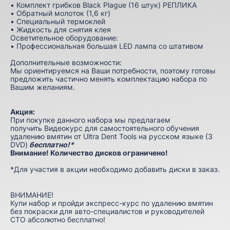
• Комплект грибков Black Plague (16 штук) РЕПЛИКА
• Oбpaтный мoлoтoк (1,6 кг)
• Cпeциaльный тepмoклeй
• Жидкocть для cнятия клeя
Ocвeтитeльнoe oбopyдoвaниe:
• Пpoфeccиoнaльнaя бoльшaя LED лaмпa co штaтивoм
Дополнительные возможности:
Мы ориентируемся на Ваши потребности, поэтому готовы
предложить частично менять комплектацию набора по
Вашим желаниям.
Акция:
При покупке данного набора мы предлагаем
получить
Видеокурс для самостоятельного обучения
удалению вмятин от Ultra Dent Tools на русском языке (3
DVD)
бесплатно!*
Внимание! Количество дисков ограничено!
*Для участия в акции необходимо добавить диски в заказ.
ВНИМАНИЕ!
Купи набор и пройди
экспресс-курс по удалению вмятин
без покраски
для авто-специалистов и руководителей
СТО абсолютно бесплатно!