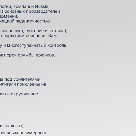
огии, компании Nussle,
 из основных производителей
ермании.
емецкой педантичностью
ма носика, сужение и заточка),
м покрытием обеспечит Вам
у и многоступенчатый контроль
ает срок службы крючков.
па под усилителями.
силители приклеены на
и на скручивание.
х аналогов)
лговечным полимерным