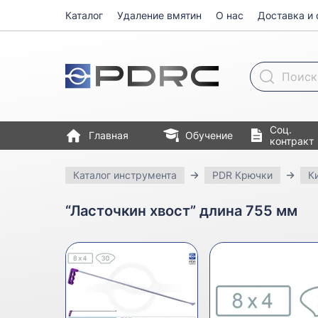
Каталог
Удаление вмятин
О нас
Доставка и 
Поиск товара
Соц.
Главная
Обучение
контракт
Каталог инструмента
PDR Крючки
К
“Ласточкин хвост” длина 755 мм