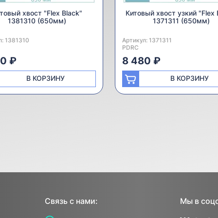
товый хвост "Flex Black"
Китовый хвост узкий "Flex 
1381310 (650мм)
1371311 (650мм)
л:
одитель:
1381310
Артикул:
Производитель:
1371311
PDRC
80 ₽
8 480 ₽
В КОРЗИНУ
В КОРЗИНУ
Связь с нами:
Мы в соц