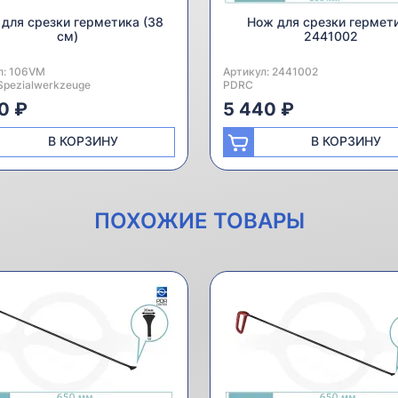
для срезки герметика (38
Нож для срезки гермет
см)
2441002
л:
одитель:
106VM
Артикул:
Производитель:
2441002
Spezialwerkzeuge
PDRC
0 ₽
5 440 ₽
В КОРЗИНУ
В КОРЗИНУ
ПОХОЖИЕ ТОВАРЫ