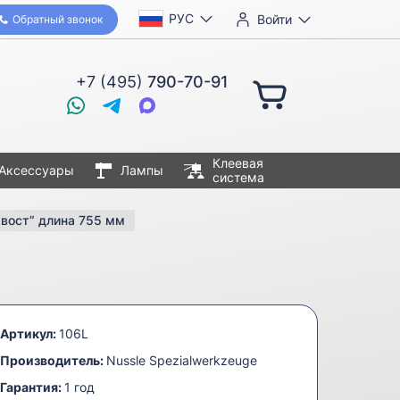
РУС
Войти
Обратный звонок
+7 (495)
790-70-91
Клеевая
Аксессуары
Лампы
система
хвост” длина 755 мм
Артикул:
106L
Производитель:
Nussle Spezialwerkzeuge
Гарантия:
1 год