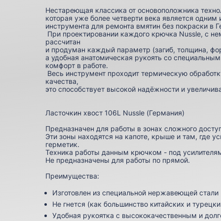
Нестареющая классика от основоположника технол
которая уже более четверти века является одним
инструмента для ремонта вмятин без покраски в Г
При проектировании каждого крючка Nussle, с н
рассчитан
и продуман каждый параметр (загиб, толщина, фор
а удобная анатомическая рукоять со специальны
комфорт в работе.
Весь инструмент проходит термическую обработк
качества,
это способствует высокой надёжности и увеличив
Ласточкин хвост 106L Nussle (Германия)
Предназначен для работы в зонах сложного досту
Эти зоны находятся на капоте, крыше и там, где у
герметик.
Техника работы данным крючком - под усилителям
Не предназначены для работы по прямой.
Преимущества:
Изготовлен из специальной нержавеющей стали
Не гнется (как большинство китайских и турецки
Удобная рукоятка с высококачественным и до