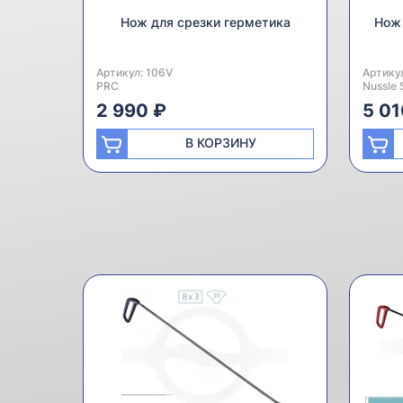
Нож для срезки герметика
Нож 
Артикул:
Производитель:
106V
Артику
Произв
PRC
Nussle 
2 990 ₽
5 01
В КОРЗИНУ