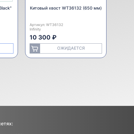
Black"
Китовый хвост WT36132 (650 мм)
Артикул:
Производитель:
WT36132
Infinity
10 300 ₽
ОЖИДАЕТСЯ
сетях: