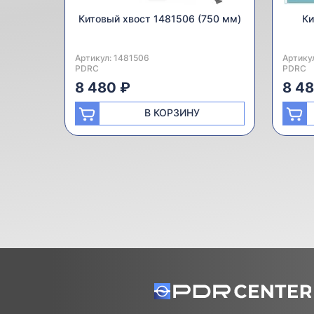
Китовый хвост 1481506 (750 мм)
Ки
Артикул:
Производитель:
1481506
Артику
Произв
PDRC
PDRC
8 480 ₽
8 4
В КОРЗИНУ