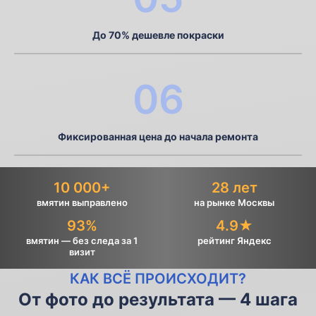
До 70% дешевле покраски
06
Фиксированная цена до начала ремонта
10 000+
28 лет
вмятин выправлено
на рынке Москвы
93%
4.9★
вмятин — без следа за 1
рейтинг Яндекс
визит
КАК ВСЁ ПРОИСХОДИТ?
От фото до результата — 4 шага