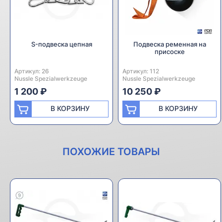
S-подвеска цепная
Подвеска ременная на
присоске
Артикул:
Производитель:
26
Артикул:
Производитель:
112
Nussle Spezialwerkzeuge
Nussle Spezialwerkzeuge
1 200 ₽
10 250 ₽
В КОРЗИНУ
В КОРЗИНУ
ПОХОЖИЕ ТОВАРЫ