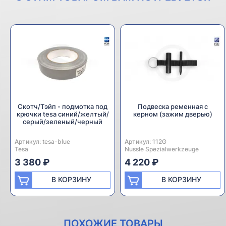
Скотч/Тэйп - подмотка под
Подвеска ременная с
крючки tesa синий/желтый/
керном (зажим дверью)
серый/зеленый/черный
Артикул:
Производитель:
tesa-blue
Артикул:
Производитель:
112G
Tesa
Nussle Spezialwerkzeuge
3 380 ₽
4 220 ₽
В КОРЗИНУ
В КОРЗИНУ
ПОХОЖИЕ ТОВАРЫ