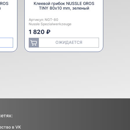
GROS
Клеевой грибок NUSSLE GROS
й
TINY 80х10 mm, зеленый
Артикул:
Производитель:
NGT-80
Nussle Spezialwerkzeuge
1 820 ₽
ОЖИДАЕТСЯ
сетях:
ство в VK