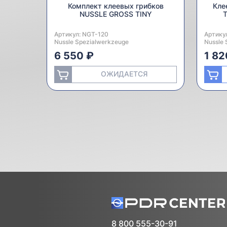
Комплект клеевых грибков
Кле
NUSSLE GROSS TINY
T
Артикул:
Производитель:
NGT-120
Артику
Произв
Nussle Spezialwerkzeuge
Nussle 
6 550 ₽
1 82
ОЖИДАЕТСЯ
8 800 555-30-91