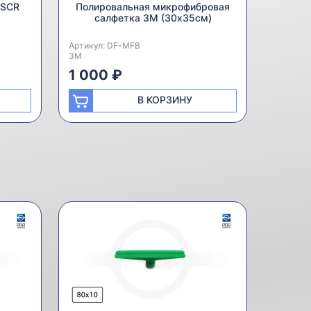
 SCR
Полировальная микрофибровая
салфетка 3M (30х35см)
Артикул:
Производитель:
DF-MFB
3M
1 000 ₽
В КОРЗИНУ