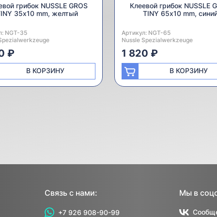
евой грибок NUSSLE GROS
Клеевой грибок NUSSLE 
INY 35х10 mm, желтый
TINY 65х10 mm, сини
л:
одитель:
NGT-35
Артикул:
Производитель:
NGT-65
Spezialwerkzeuge
Nussle Spezialwerkzeuge
0 ₽
1 820 ₽
В КОРЗИНУ
В КОРЗИНУ
Связь с нами:
Мы в соц
Сообще
+7 926 908-90-99