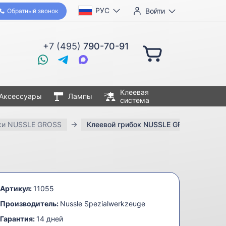
РУС
Войти
Обратный звонок
+7 (495)
790-70-91
Клеевая
Аксессуары
Лампы
система
ки NUSSLE GROSS
Клеевой грибок NUSSLE GROSS 50х23 
Артикул:
11055
Производитель:
Nussle Spezialwerkzeuge
Гарантия:
14 дней