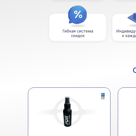
Гибкая система
Индивиду
скидок
к кажд