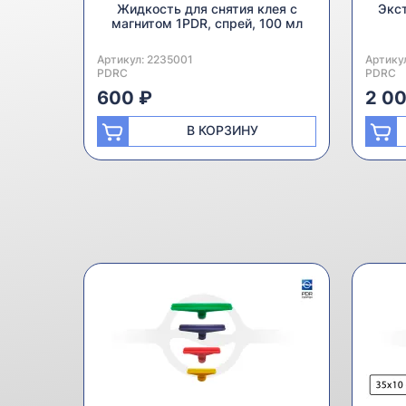
Жидкость для снятия клея с
Экст
магнитом 1PDR, спрей, 100 мл
Артикул:
Производитель:
2235001
Артику
Произв
PDRC
PDRC
600 ₽
2 0
В КОРЗИНУ