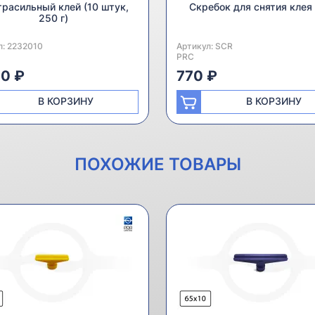
расильный клей (10 штук,
Скребок для снятия клея
250 г)
л:
одитель:
2232010
Артикул:
Производитель:
SCR
PRC
00 ₽
770 ₽
В КОРЗИНУ
В КОРЗИНУ
ПОХОЖИЕ ТОВАРЫ