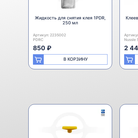
Жидкость для снятия клея 1PDR,
Клеев
250 мл
Артикул:
Производитель:
2235002
Артику
Произв
PDRC
Nussle 
850 ₽
2 4
В КОРЗИНУ