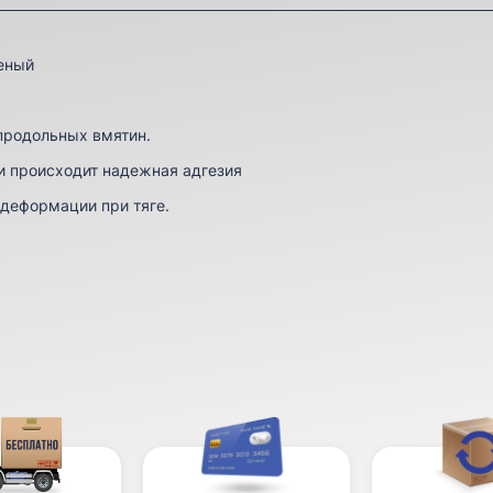
еный
продольных вмятин.
и происходит надежная адгезия
 деформации при тяге.