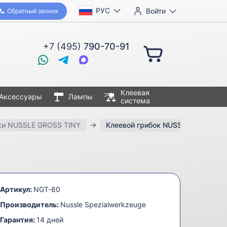
РУС
Войти
Обратный звонок
+7 (495)
790-70-91
Клеевая
Аксессуары
Лампы
система
ки NUSSLE GROSS TINY
Клеевой грибок NUSSLE GROS TIN
Артикул:
NGT-80
Производитель:
Nussle Spezialwerkzeuge
Гарантия:
14 дней