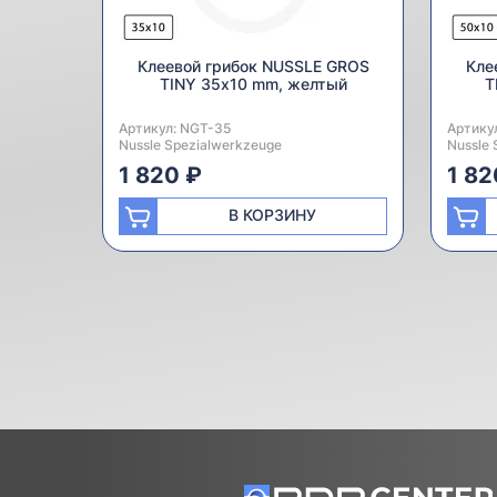
Клеевой грибок NUSSLE GROS
Кле
TINY 35х10 mm, желтый
T
Артикул:
Производитель:
NGT-35
Артику
Произв
Nussle Spezialwerkzeuge
Nussle 
1 820 ₽
1 82
В КОРЗИНУ