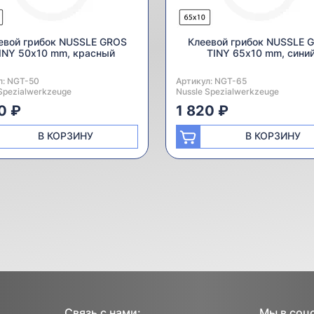
евой грибок NUSSLE GROS
Клеевой грибок NUSSLE 
INY 50х10 mm, красный
TINY 65х10 mm, сини
л:
одитель:
NGT-50
Артикул:
Производитель:
NGT-65
Spezialwerkzeuge
Nussle Spezialwerkzeuge
0 ₽
1 820 ₽
В КОРЗИНУ
В КОРЗИНУ
Связь с нами:
Мы в соц