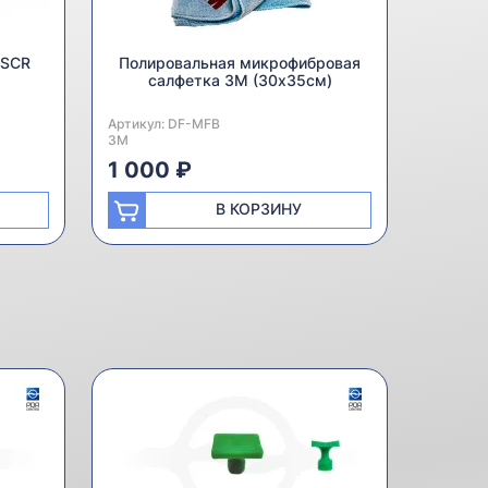
 SCR
Полировальная микрофибровая
салфетка 3M (30х35см)
Артикул:
Производитель:
DF-MFB
3M
1 000 ₽
В КОРЗИНУ