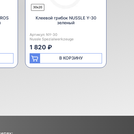
GROS
Клеевой грибок NUSSLE Y-30
й
зеленый
Артикул:
Производитель:
NY-30
Nussle Spezialwerkzeuge
1 820 ₽
В КОРЗИНУ
сетях: