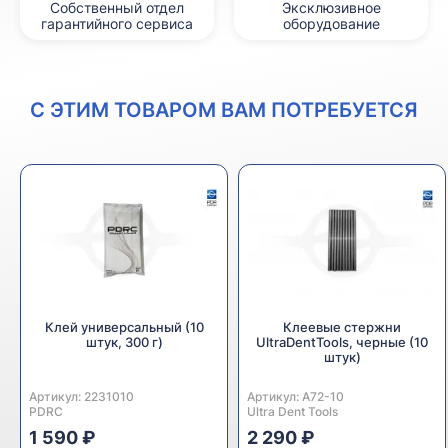
Собственный отдел
Эксклюзивное
гарантийного сервиса
оборудование
С ЭТИМ ТОВАРОМ ВАМ ПОТРЕБУЕТСЯ
Клей универсальный (10
Клеевые стержни
штук, 300 г)
UltraDentTools, черные (10
штук)
Артикул:
Производитель:
2231010
Артикул:
Производитель:
A72-10
PDRC
Ultra Dent Tools
1 590 ₽
2 290 ₽