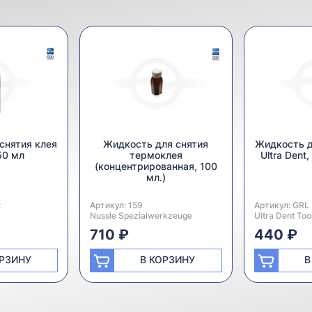
снятия клея
Жидкость для снятия
Жидкость д
50 мл
термоклея
Ultra Dent
(концентрированная, 100
мл.)
2
Артикул:
Производитель:
159
Артикул:
Производител
GRL
Nussle Spezialwerkzeuge
Ultra Dent Too
710 ₽
440 ₽
ОРЗИНУ
В КОРЗИНУ
В