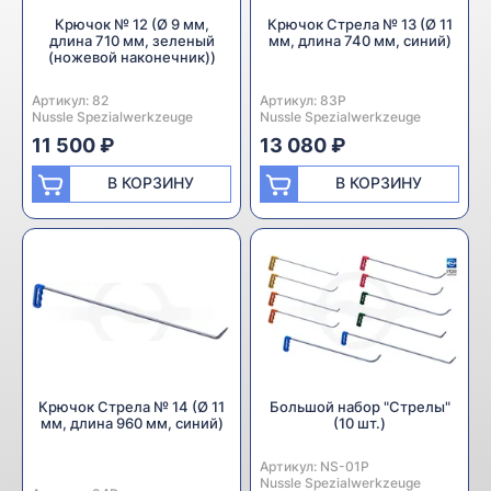
Крючок № 12 (Ø 9 мм,
Крючок Стрела № 13 (Ø 11
длина 710 мм, зеленый
мм, длина 740 мм, синий)
(ножевой наконечник))
Артикул:
Производитель:
82
Артикул:
Производитель:
83P
Nussle Spezialwerkzeuge
Nussle Spezialwerkzeuge
11 500 ₽
13 080 ₽
В КОРЗИНУ
В КОРЗИНУ
Крючок Стрела № 14 (Ø 11
Большой набор "Стрелы"
мм, длина 960 мм, синий)
(10 шт.)
Артикул:
Производитель:
NS-01P
Nussle Spezialwerkzeuge