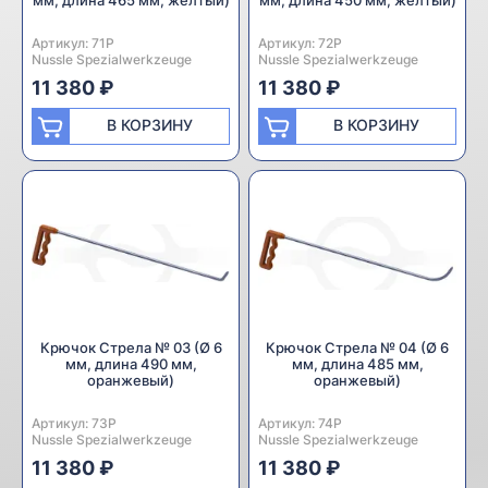
мм, длина 465 мм, желтый)
мм, длина 450 мм, желтый)
Артикул:
Производитель:
71P
Артикул:
Производитель:
72P
Nussle Spezialwerkzeuge
Nussle Spezialwerkzeuge
11 380 ₽
11 380 ₽
В КОРЗИНУ
В КОРЗИНУ
Крючок Стрела № 03 (Ø 6
Крючок Стрела № 04 (Ø 6
мм, длина 490 мм,
мм, длина 485 мм,
оранжевый)
оранжевый)
Артикул:
Производитель:
73P
Артикул:
Производитель:
74P
Nussle Spezialwerkzeuge
Nussle Spezialwerkzeuge
11 380 ₽
11 380 ₽