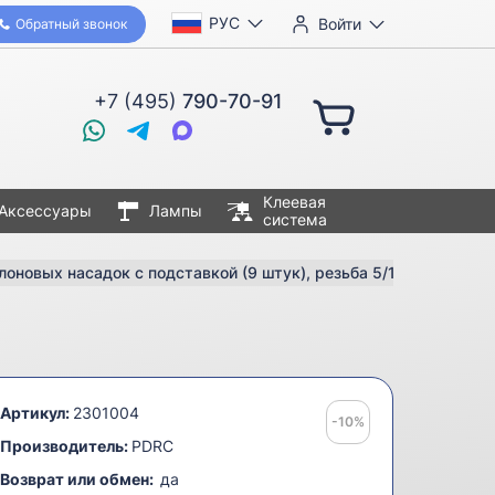
РУС
Войти
Обратный звонок
+7 (495)
790-70-91
Клеевая
Аксессуары
Лампы
система
оновых насадок с подставкой (9 штук), резьба 5/16"
Артикул:
2301004
-10%
Производитель:
PDRC
Возврат или обмен:
да