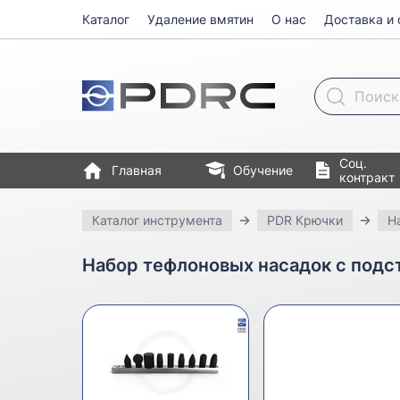
Каталог
Удаление вмятин
О нас
Доставка и 
Поиск товара
Соц.
Главная
Обучение
контракт
Каталог инструмента
PDR Крючки
Н
Набор тефлоновых насадок с подста