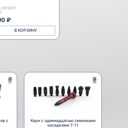
:
дитель:
2412201
)
90 ₽
В КОРЗИНУ
ов с
Керн с одиннадцатью сменными
насадками T-11