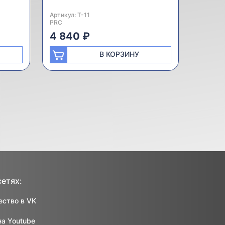
Артикул:
Производитель:
T-11
PRC
4 840 ₽
В КОРЗИНУ
сетях:
ство в VK
на Youtube