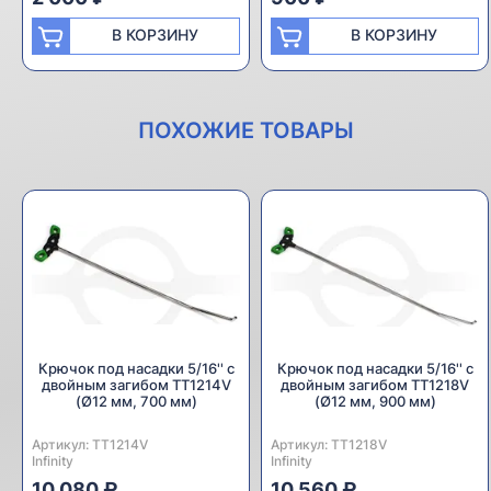
В КОРЗИНУ
В КОРЗИНУ
ПОХОЖИЕ ТОВАРЫ
Крючок под насадки 5/16'' с
Крючок под насадки 5/16'' с
двойным загибом TT1214V
двойным загибом TT1218V
(Ø12 мм, 700 мм)
(Ø12 мм, 900 мм)
Артикул:
Производитель:
TT1214V
Артикул:
Производитель:
TT1218V
Infinity
Infinity
10 080 ₽
10 560 ₽