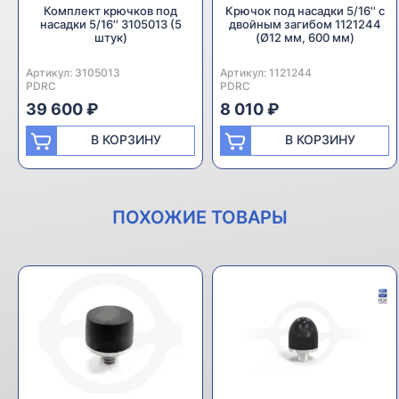
Комплект крючков под
Крючок под насадки 5/16'' с
насадки 5/16'' 3105013 (5
двойным загибом 1121244
штук)
(Ø12 мм, 600 мм)
Артикул:
Производитель:
3105013
Артикул:
Производитель:
1121244
PDRC
PDRC
39 600 ₽
8 010 ₽
В КОРЗИНУ
В КОРЗИНУ
ПОХОЖИЕ ТОВАРЫ