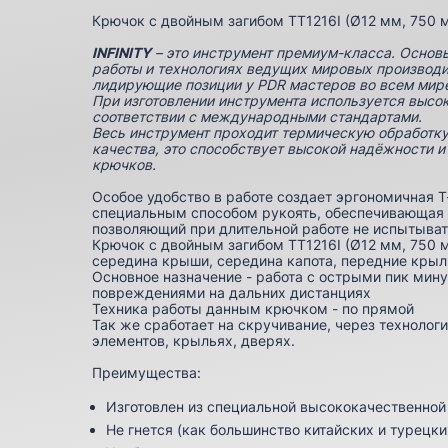
Крючок с двойным загибом TT1216I (Ø12 мм, 750 
INFINITY
– это инструмент премиум-класса. Основ
работы и технологиях ведущих мировых производ
лидирующие позиции у PDR мастеров во всем мир
При изготовлении инструмента используется высо
соответствии с международными стандартами.
Весь инструмент проходит термическую обработку
качества, это способствует высокой надёжности 
крючков.
Особое удобство в работе создает эргономичная Т
специальным способом рукоять, обеспечивающая 
позволяющий при длительной работе не испытыват
Крючок с двойным загибом TT1216I (Ø12 мм, 750 м
середина крыши, середина капота, передние крыл
Основное назначение - работа с острыми пик мину
повреждениями на дальних дистанциях
Техника работы данным крючком - по прямой
Так же сработает на скручивание, через технолог
элементов, крыльях, дверях.
Преимущества:
Изготовлен из специальной высококачественно
Не гнется (как большинство китайских и турецки