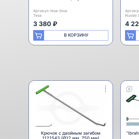
Артикул:
Производитель:
tesa-blue
Артику
Произв
Tesa
Nussle 
3 380 ₽
4 2
В КОРЗИНУ
Крючок с двойным загибом
“Ibra
1121543 (Ø12 мм, 750 мм)