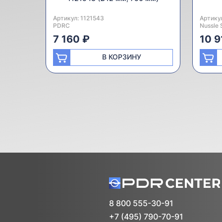
Артикул:
Производитель:
1121543
Артику
Произв
PDRC
Nussle 
7 160 ₽
10 9
В КОРЗИНУ
8 800 555-30-91
+7 (495) 790-70-91