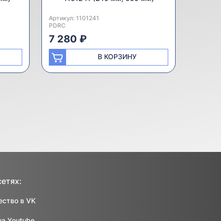
Артикул:
Производитель:
1101241
PDRC
7 280 ₽
В КОРЗИНУ
сетях:
ство в VK
на Youtube