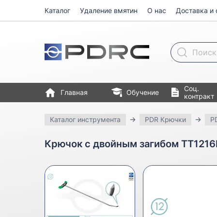
Каталог
Удаление вмятин
О нас
Доставка и 
Поиск товара
Соц.
Главная
Обучение
контракт
Каталог инструмента
PDR Крючки
PD
Крючок с двойным загибом TT1216I