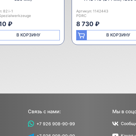
л:
одитель:
82 i-1
Артикул:
Производитель:
1142443
Spezialwerkzeuge
PDRC
10 ₽
8 730 ₽
В КОРЗИНУ
В КОРЗИНУ
Связь с нами:
Мы в соц
Сообще
+7 926 908-90-99
Канал 
+7 926 908-90-99