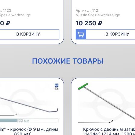
л:
одитель:
112G
Артикул:
Производитель:
112
Spezialwerkzeuge
Nussle Spezialwerkzeuge
20 ₽
10 250 ₽
В КОРЗИНУ
В КОРЗИНУ
ПОХОЖИЕ ТОВАРЫ
him” - крючок (Ø 9 мм, длина
Крючок с двойным заги
820 мм)
1142443 (Ø14 мм, 1200 