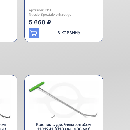
Артикул:
Производитель:
112F
Nussle Spezialwerkzeuge
5 660 ₽
В КОРЗИНУ
бом
Крючок с двойным загибом
мм)
1101241 (Ø10 мм, 600 мм)