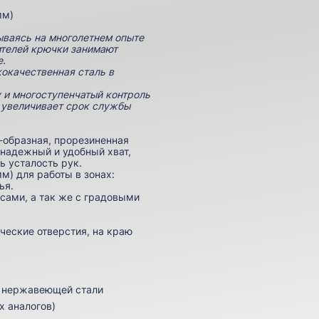
мм)
ываясь на многолетнем опыте
ителей крючки занимают
е.
кокачественная сталь в
 и многоступенчатый контроль
и увеличивает срок службы
-образная, прорезиненная
надежный и удобный хват,
ь усталость рук.
м) для работы в зонах:
ья.
сами, а так же с градовыми
ические отверстия, на краю
й нержавеющей стали
х аналогов)