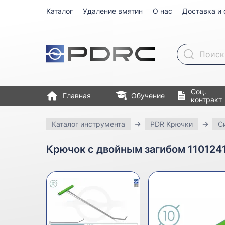
Каталог
Удаление вмятин
О нас
Доставка и 
Поиск товара
Соц.
Главная
Обучение
контракт
Каталог инструмента
PDR Крючки
С
Крючок с двойным загибом 1101241