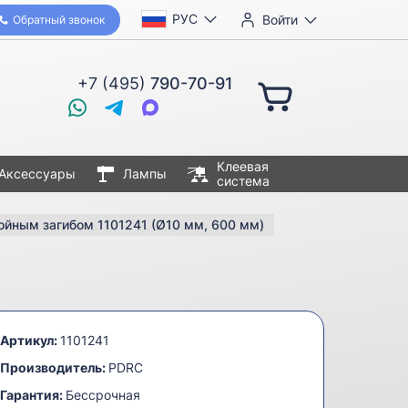
РУС
Войти
Обратный звонок
+7 (495)
790-70-91
Клеевая
Аксессуары
Лампы
система
ойным загибом 1101241 (Ø10 мм, 600 мм)
Артикул:
1101241
Производитель:
PDRC
Гарантия:
Бессрочная