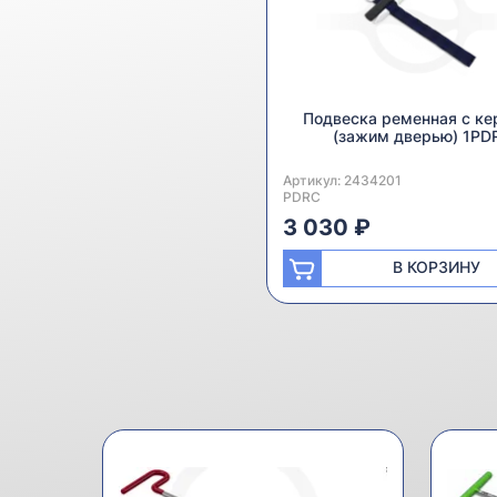
Подвеска ременная с ке
(зажим дверью) 1PD
Артикул:
Производитель:
2434201
PDRC
3 030 ₽
В КОРЗИНУ