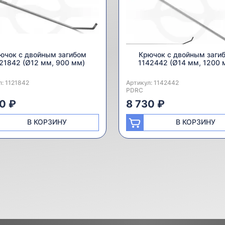
ючок с двойным загибом
Крючок с двойным заги
21842 (Ø12 мм, 900 мм)
1142442 (Ø14 мм, 1200 
л:
одитель:
1121842
Артикул:
Производитель:
1142442
PDRC
0 ₽
8 730 ₽
В КОРЗИНУ
В КОРЗИНУ