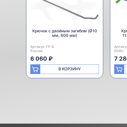
Крючок с двойным загибом (Ø10
Кр
мм, 600 мм)
11
Артикул:
Производитель:
ГР-8
Артику
Произв
Россия
PDRC
6 060 ₽
7 28
В КОРЗИНУ