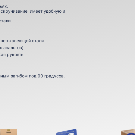
ьях.
 скручивание, имеет удобную и
стали.
й нержавеющей стали
х аналогов)
кая рукоять
йным загибом под 90 градусов.