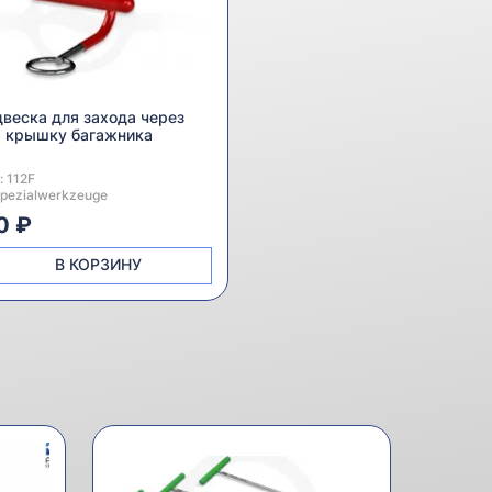
веска для захода через
крышку багажника
:
дитель:
112F
Spezialwerkzeuge
0 ₽
В КОРЗИНУ