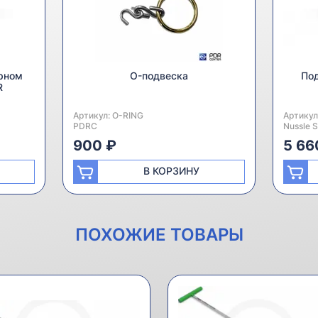
рном
O-подвеска
Под
R
Артикул:
Производитель:
O-RING
Артикул
Произво
PDRC
Nussle 
900 ₽
5 66
В КОРЗИНУ
ПОХОЖИЕ ТОВАРЫ