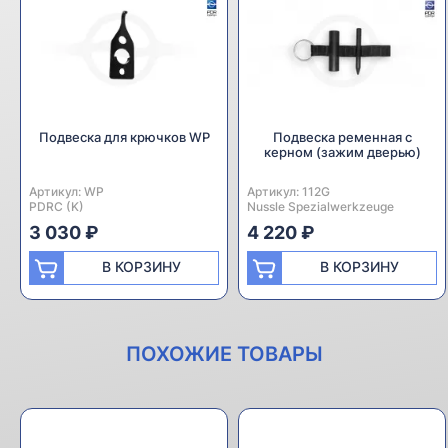
Подвеска для крючков WP
Подвеска ременная с
керном (зажим дверью)
Артикул:
Производитель:
WP
Артикул:
Производитель:
112G
PDRC (K)
Nussle Spezialwerkzeuge
3 030 ₽
4 220 ₽
В КОРЗИНУ
В КОРЗИНУ
ПОХОЖИЕ ТОВАРЫ