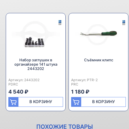
Набор заглушек в
Съёмник клипс
органайзере 141 штука
2443202
Артикул:
Производитель:
2443202
Артикул:
Производитель:
PTR-2
PDRC
PRC
4 540 ₽
1 180 ₽
В КОРЗИНУ
В КОРЗИНУ
ПОХОЖИЕ ТОВАРЫ