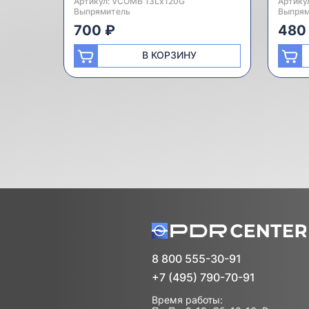
Артикул:
Производитель:
VCOMB 13Lx120G
Артику
Произв
Выпрямитель
Выпрям
700 ₽
480
В КОРЗИНУ
8 800 555-30-91
+7 (495) 790-70-91
Время работы: