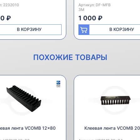
л:
одитель:
2232010
Артикул:
Производитель:
DF-MFB
3M
00 ₽
1 000 ₽
В КОРЗИНУ
В КОРЗИНУ
ПОХОЖИЕ ТОВАРЫ
евая лента VCOMB 12x80
Клеевая лента VCOMB 2