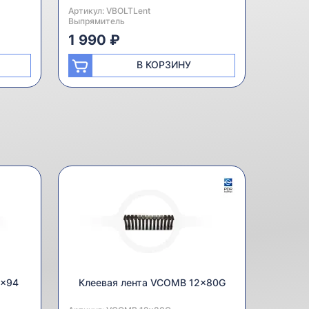
Артикул:
Производитель:
VBOLTLent
Выпрямитель
1 990 ₽
В КОРЗИНУ
0x94
Клеевая лента VCOMB 12x80G