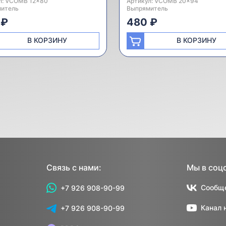
л:
одитель:
VCOMB 12x80
Артикул:
Производитель:
VCOMB 20x94
итель
Выпрямитель
 ₽
480 ₽
В КОРЗИНУ
В КОРЗИНУ
Связь с нами:
Мы в соц
Сообще
+7 926 908-90-99
Канал 
+7 926 908-90-99