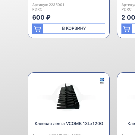
Артикул:
Производитель:
2235001
Артику
Произв
PDRC
PDRC
600 ₽
2 0
В КОРЗИНУ
Клеевая лента VCOMB 13Lx120G
Кле