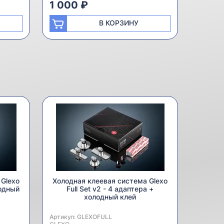
1 000 ₽
В КОРЗИНУ
 Glexo
Холодная клеевая система Glexo
лодный
Full Set v2 - 4 адаптера +
холодный клей
Артикул:
Производитель:
GLEXOFULL