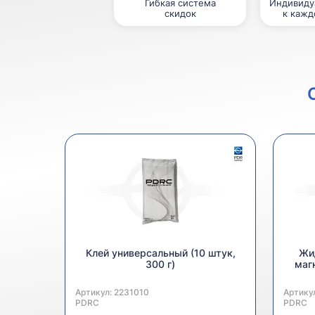
Гибкая система
Индивиду
скидок
к кажд
Клей универсальный (10 штук,
Жид
300 г)
маг
Артикул:
Производитель:
2231010
Артику
Произв
PDRC
PDRC