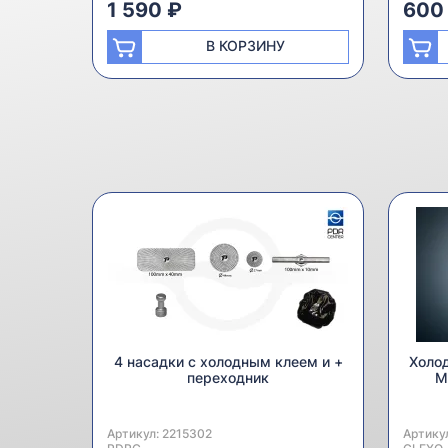
1 590 ₽
600
В КОРЗИНУ
4 насадки с холодным клеем и +
Холод
переходник
M
Артикул:
Производитель:
2215302
Артику
Произв