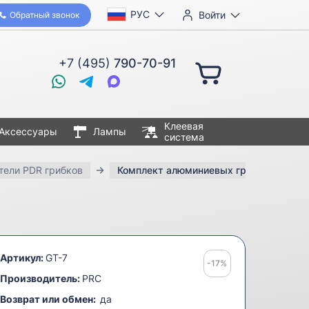
РУС
Войти
Обратный звонок
+7 (495)
790-70-91
Клеевая
Аксессуары
Лампы
система
тели PDR грибков
Комплект алюминиевых грибков GT-7 (
Артикул:
GT-7
-17%
Производитель:
PRC
Возврат или обмен:
да