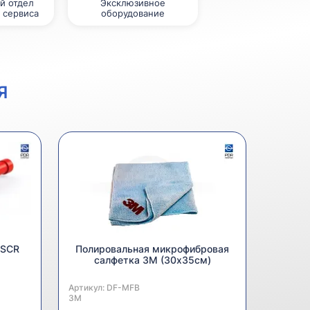
й отдел
Эксклюзивное
 сервиса
оборудование
Я
 SCR
Полировальная микрофибровая
салфетка 3M (30х35см)
Артикул:
Производитель:
DF-MFB
3M