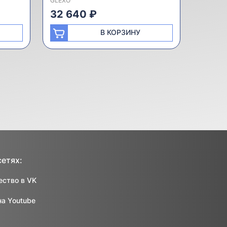
GLEXO
32 640 ₽
В КОРЗИНУ
сетях:
ство в VK
на Youtube