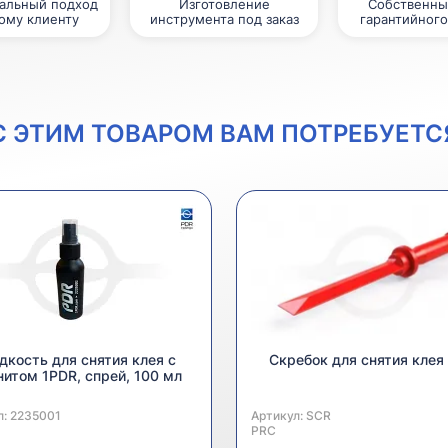
альный подход
Изготовление
Собственны
ому клиенту
инструмента под заказ
гарантийного
С ЭТИМ ТОВАРОМ ВАМ ПОТРЕБУЕТС
кость для снятия клея с
Скребок для снятия клея
нитом 1PDR, спрей, 100 мл
л:
одитель:
2235001
Артикул:
Производитель:
SCR
PRC