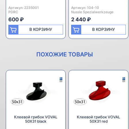
Артикул:
Производитель:
2235001
Артикул:
Производитель:
104-10
PDRC
Nussle Spezialwerkzeuge
600 ₽
2 440 ₽
В КОРЗИНУ
В КОРЗИНУ
ПОХОЖИЕ ТОВАРЫ
Клеевой грибок VOVAL
Клеевой грибок VOVAL
50Х31 black
50Х31 red