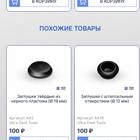
В КОРЗИНУ
В КОРЗИНУ
ПОХОЖИЕ ТОВАРЫ
Заглушки твёрдые из
Заглушки с штепсельным
черного пластика (Ø 19 мм)
отверстием (Ø 12 мм)
Артикул:
Производитель:
A42
Артикул:
Производитель:
A41R
Ultra Dent Tools
Ultra Dent Tools
100 ₽
100 ₽