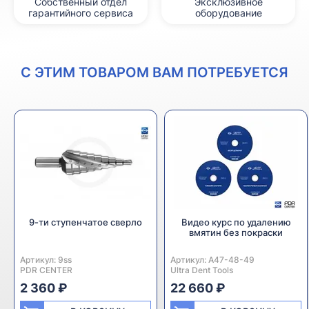
Собственный отдел
Эксклюзивное
гарантийного сервиса
оборудование
С ЭТИМ ТОВАРОМ ВАМ ПОТРЕБУЕТСЯ
9-ти ступенчатое сверло
Видео курс по удалению
вмятин без покраски
Артикул:
Производитель:
9ss
Артикул:
Производитель:
A47-48-49
PDR CENTER
Ultra Dent Tools
2 360 ₽
22 660 ₽