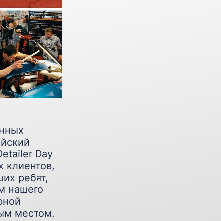
янных
ийский
tailer Day
х клиентов,
ших ребят,
м нашего
рной
вым местом.