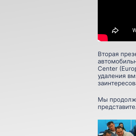
Вторая през
автомобильн
Center (Eur
удаления вм
заинтересов
Мы продолж
представите