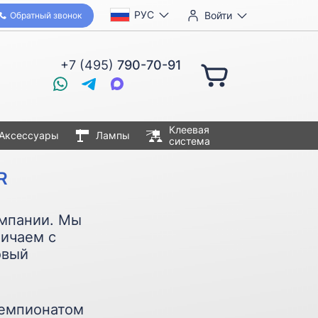
РУС
Войти
Обратный звонок
+7 (495)
790-70-91
Клеевая
Аксессуары
Лампы
система
R
омпании. Мы
ничаем с
овый
чемпионатом