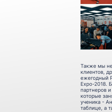
Также мы не
клиентов, д
ежегодный P
Expo-2018. 
партнеров и
которые зан
ученика - А
таблице, а 