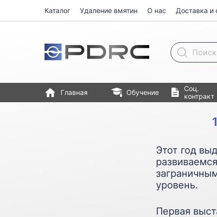
Каталог
Удаление вмятин
О нас
Доставка и 
Поиск товара
Соц.
Главная
Обучение
контракт
Этот год вы
развиваемся
заграничным
уровень.
Первая выс