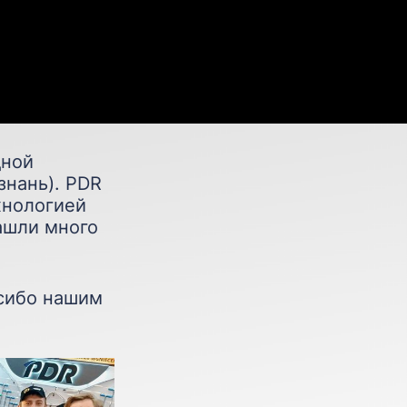
дной
знань). PDR
хнологией
ашли много
сибо нашим