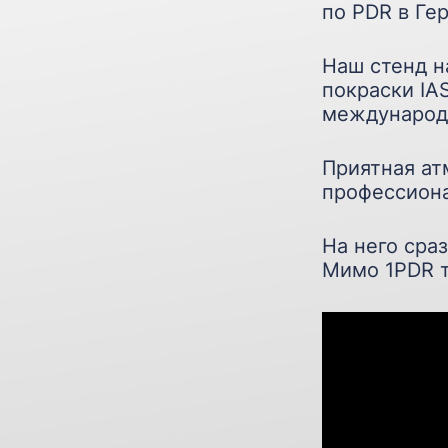
по PDR в Гер
Наш стенд н
покраски IA
международ
Приятная ат
профессион
На него сра
Мимо 1PDR т