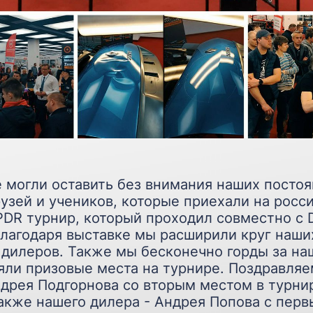
 могли оставить без внимания наших посто
рузей и учеников, которые приехали на росс
DR турнир, который проходил совместно с De
Благодаря выставке мы расширили круг наши
 дилеров. Также мы бесконечно горды за на
яли призовые места на турнире. Поздравляе
ндрея Подгорнова со вторым местом в турни
также нашего дилера - Андрея Попова с пер