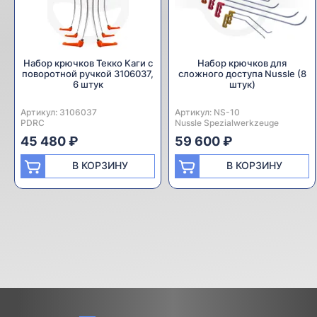
Набор крючков Текко Каги с
Набор крючков для
поворотной ручкой 3106037,
сложного доступа Nussle (8
6 штук
штук)
Артикул:
Производитель:
3106037
Артикул:
Производитель:
NS-10
PDRC
Nussle Spezialwerkzeuge
45 480 ₽
59 600 ₽
В КОРЗИНУ
В КОРЗИНУ