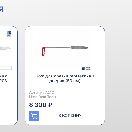
Я
ка с
Нож для срезки герметика в
003
дверях (60 см)
Артикул:
Производитель:
A21C
Ultra Dent Tools
8 300 ₽
В КОРЗИНУ