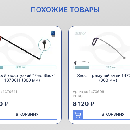
ПОХОЖИЕ ТОВАРЫ
ый хвост узкий "Flex Black"
Хвост гремучей змеи 147
1370611 (300 мм)
(300 мм)
л:
одитель:
1370611
Артикул:
Производитель:
1470606
PDRC
0 ₽
8 120 ₽
В КОРЗИНУ
В КОРЗИНУ