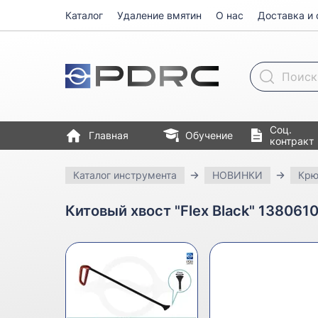
Каталог
Удаление вмятин
О нас
Доставка и 
Поиск товара
Соц.
Главная
Обучение
контракт
Каталог инструмента
НОВИНКИ
Крю
Китовый хвост "Flex Black" 138061