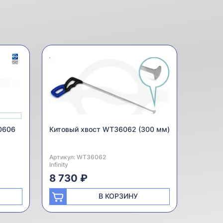
0606
Китовый хвост WT36062 (300 мм)
Артикул:
Производитель:
WT36062
Infinity
8 730 ₽
В КОРЗИНУ