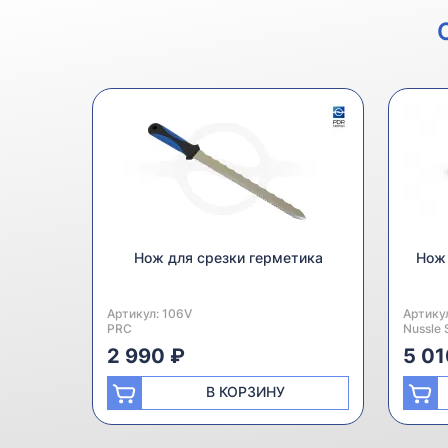
Нож для срезки герметика
Нож 
Артикул:
Производитель:
106V
Артику
Произв
PRC
Nussle 
2 990 ₽
5 01
В КОРЗИНУ