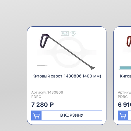
Китовый хвост 1480806 (400 мм)
Китов
Артикул:
Производитель:
1480806
Артику
Произв
PDRC
PDRC
7 280 ₽
6 91
В КОРЗИНУ