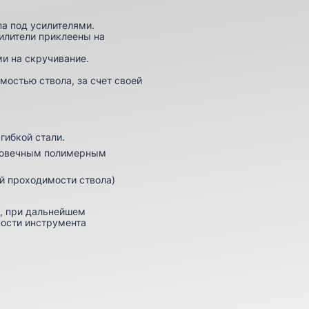
па под усилителями.
силители приклеены на
и на скручивание.
мостью ствола, за счет своей
гибкой стали.
лговечным полимерным
й проходимости ствола)
, при дальнейшем
ности инструмента