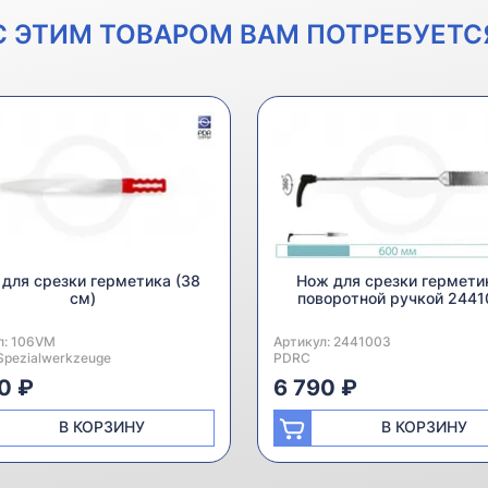
С ЭТИМ ТОВАРОМ ВАМ ПОТРЕБУЕТС
для срезки герметика (38
Нож для срезки гермети
см)
поворотной ручкой 2441
л:
одитель:
106VM
Артикул:
Производитель:
2441003
Spezialwerkzeuge
PDRC
0 ₽
6 790 ₽
В КОРЗИНУ
В КОРЗИНУ