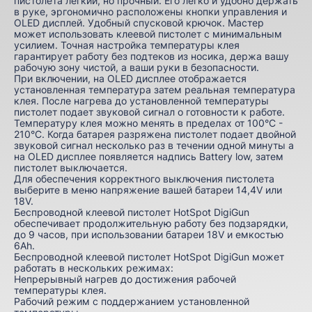
пистолета легкий, но прочный. Его легко и удобно держать
в руке, эргономично расположены кнопки управления и
OLED дисплей. Удобный спусковой крючок. Мастер
может использовать клеевой пистолет с минимальным
усилием. Точная настройка температуры клея
гарантирует работу без подтеков из носика, держа вашу
рабочую зону чистой, а ваши руки в безопасности.
При включении, на OLED дисплее отображается
установленная температура затем реальная температура
клея. После нагрева до установленной температуры
пистолет подает звуковой сигнал о готовности к работе.
Температуру клея можно менять в пределах от 100°C -
210°C. Когда батарея разряжена пистолет подает двойной
звуковой сигнал несколько раз в течении одной минуты а
на OLED дисплее появляется надпись Battery low, затем
пистолет выключается.
Для обеспечения корректного выключения пистолета
выберите в меню напряжение вашей батареи 14,4V или
18V.
Беспроводной клеевой пистолет HotSpot DigiGun
обеспечивает продолжительную работу без подзарядки,
до 9 часов, при использовании батареи 18V и емкостью
6Ah.
Беспроводной клеевой пистолет HotSpot DigiGun может
работать в нескольких режимах:
Непрерывный нагрев до достижения рабочей
температуры клея.
Рабочий режим с поддержанием установленной