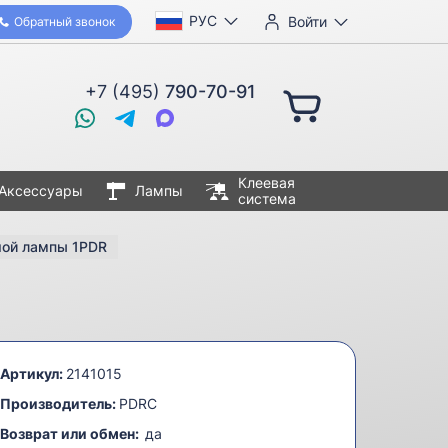
РУС
Войти
Обратный звонок
+7 (495)
790-70-91
Клеевая
Аксессуары
Лампы
система
шой лампы 1PDR
Артикул:
2141015
Производитель:
PDRC
Возврат или обмен:
да