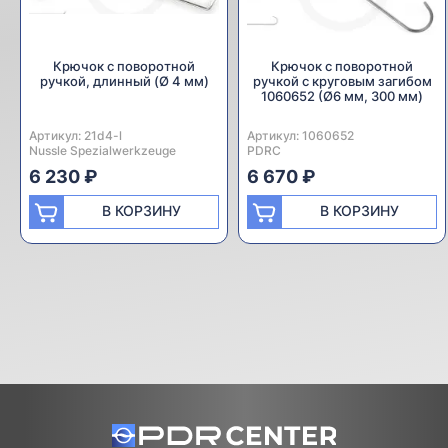
Крючок с поворотной
Крючок с поворотной
ручкой, длинный (Ø 4 мм)
ручкой с круговым загибом
1060652 (Ø6 мм, 300 мм)
Артикул:
Производитель:
21d4-l
Артикул:
Производитель:
1060652
Nussle Spezialwerkzeuge
PDRC
6 230 ₽
6 670 ₽
В КОРЗИНУ
В КОРЗИНУ