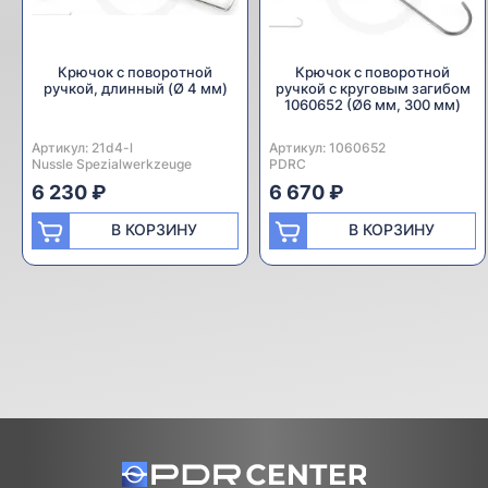
Крючок с поворотной
Крючок с поворотной
ручкой, длинный (Ø 4 мм)
ручкой с круговым загибом
1060652 (Ø6 мм, 300 мм)
Артикул:
Производитель:
21d4-l
Артикул:
Производитель:
1060652
Nussle Spezialwerkzeuge
PDRC
6 230 ₽
6 670 ₽
В КОРЗИНУ
В КОРЗИНУ