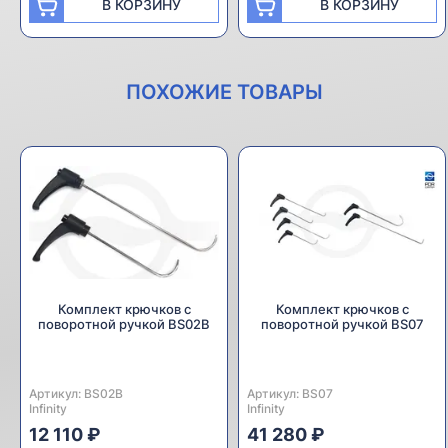
В КОРЗИНУ
В КОРЗИНУ
ПОХОЖИЕ ТОВАРЫ
Комплект крючков с
Комплект крючков с
поворотной ручкой BS02B
поворотной ручкой BS07
Артикул:
Производитель:
BS02B
Артикул:
Производитель:
BS07
Infinity
Infinity
12 110 ₽
41 280 ₽