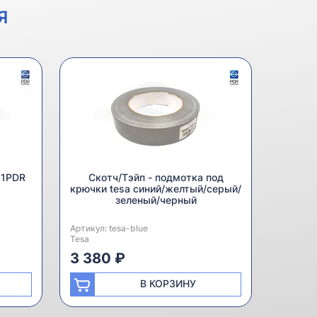
Я
 1PDR
Скотч/Тэйп - подмотка под
крючки tesa синий/желтый/серый/
зеленый/черный
Артикул:
Производитель:
tesa-blue
Tesa
3 380 ₽
В КОРЗИНУ