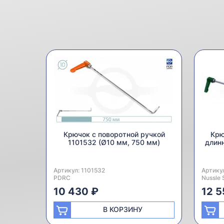
Крючок с поворотной ручкой
Крю
1101532 (Ø10 мм, 750 мм)
длинн
Артикул:
Производитель:
1101532
Артику
Произв
PDRC
Nussle 
10 430 ₽
12 5
В КОРЗИНУ