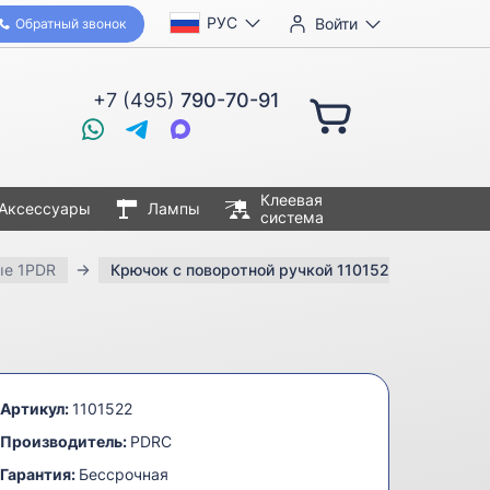
РУС
Войти
Обратный звонок
+7 (495)
790-70-91
Клеевая
Аксессуары
Лампы
система
ые 1PDR
Крючок с поворотной ручкой 1101522 (Ø10 мм, 7
Артикул:
1101522
Производитель:
PDRC
Гарантия:
Бессрочная