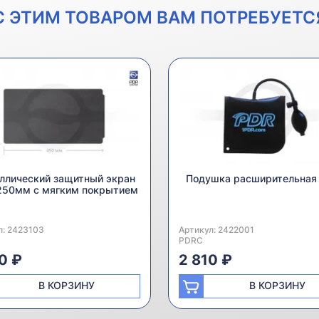
С ЭТИМ ТОВАРОМ ВАМ ПОТРЕБУЕТС
ллический защитный экран
Подушка расширительная
250мм с мягким покрытием
л:
одитель:
2423103
Артикул:
Производитель:
2422001
PDRC
0 ₽
2 810 ₽
В КОРЗИНУ
В КОРЗИНУ