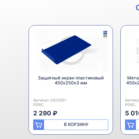
Защитный экран пластиковый
Мета
450х250х3 мм
450х
Артикул:
Производитель:
2423201
Артику
Произв
PDRC
PDRC
2 290 ₽
5 01
В КОРЗИНУ