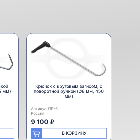
чкой
Крючок с круговым загибом, с
5 мм)
поворотной ручкой (Ø8 мм, 450
мм)
Артикул:
Производитель:
ПР-6
Россия
9 100 ₽
В КОРЗИНУ