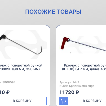
ПОХОЖИЕ ТОВАРЫ
чок с поворотной ручкой
Крючок с поворотной ру
P0809F (Ø8 мм, 350 мм)
(КЛЮВ) (Ø 7 мм, длина 43
л:
одитель:
SP0809F
Артикул:
Производитель:
24-2
Nussle Spezialwerkzeuge
10 ₽
11 720 ₽
В КОРЗИНУ
В КОРЗИНУ