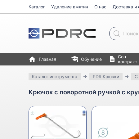
Каталог
Удаление вмятин
О нас
Доставка и 
Поиск товара
Соц.
Главная
Обучение
контракт
Каталог инструмента
PDR Крючки
С
Крючок с поворотной ручкой с кру