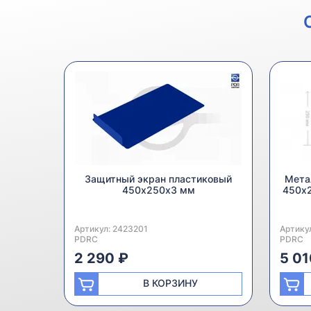
Защитный экран пластиковый
Мета
450х250х3 мм
450х
Артикул:
Производитель:
2423201
Артику
Произв
PDRC
PDRC
2 290 ₽
5 01
В КОРЗИНУ