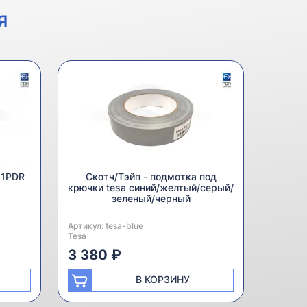
Я
 1PDR
Скотч/Тэйп - подмотка под
крючки tesa синий/желтый/серый/
зеленый/черный
Артикул:
Производитель:
tesa-blue
Tesa
3 380 ₽
В КОРЗИНУ