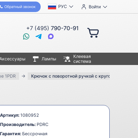
РУС
Войти
Обратный звонок
+7 (495)
790-70-91
Клеевая
Аксессуары
Лампы
система
ые 1PDR
Крючок с поворотной ручкой с круговым загибо
Артикул:
1080952
Производитель:
PDRC
Гарантия:
Бессрочная