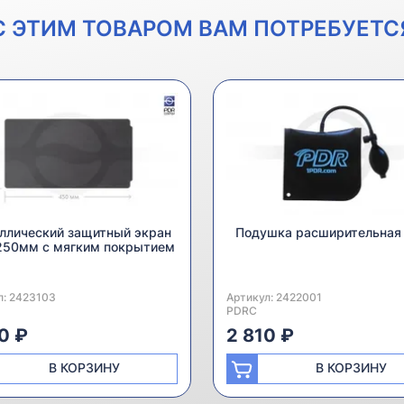
С ЭТИМ ТОВАРОМ ВАМ ПОТРЕБУЕТС
ллический защитный экран
Подушка расширительная
250мм с мягким покрытием
л:
одитель:
2423103
Артикул:
Производитель:
2422001
PDRC
0 ₽
2 810 ₽
В КОРЗИНУ
В КОРЗИНУ