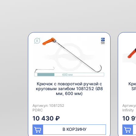
Крючок с поворотной ручкой с
Крю
круговым загибом 1081252 (Ø8
S
мм, 600 мм)
Артикул:
Производитель:
1081252
Артику
Произв
PDRC
Infinity
10 430 ₽
10 9
В КОРЗИНУ