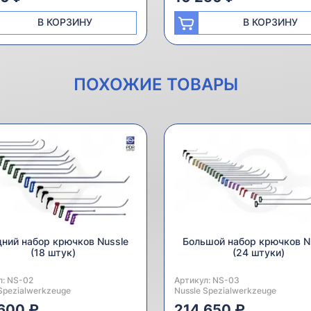
В КОРЗИНУ
В КОРЗИНУ
ПОХОЖИЕ ТОВАРЫ
ний набор крючков Nussle
Большой набор крючков N
(18 штук)
(24 штуки)
л:
одитель:
NS-02
Артикул:
Производитель:
NS-03
Spezialwerkzeuge
Nussle Spezialwerkzeuge
600 ₽
214 650 ₽