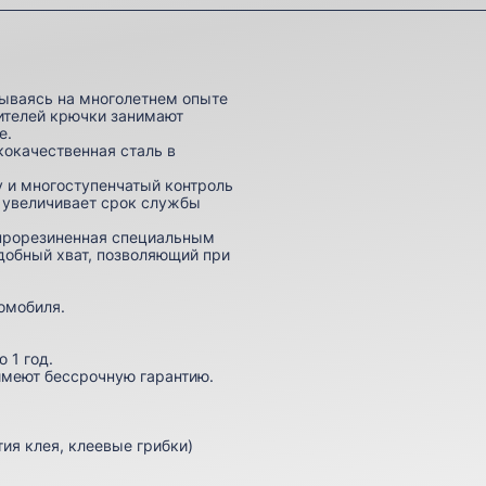
вываясь на многолетнем опыте
ителей крючки занимают
е.
кокачественная сталь в
 и многоступенчатый контроль
и увеличивает срок службы
 прорезиненная специальным
добный хват, позволяющий при
омобиля.
 1 год.
имеют бессрочную гарантию.
ия клея, клеевые грибки)