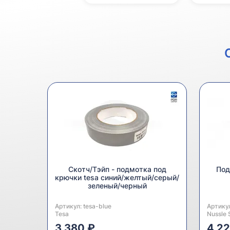
Скотч/Тэйп - подмотка под
Под
крючки tesa синий/желтый/серый/
зеленый/черный
Артикул:
Производитель:
tesa-blue
Артику
Произв
Tesa
Nussle 
3 380 ₽
4 2