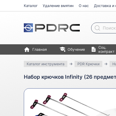
Каталог
Удаление вмятин
О нас
Доставка и 
Поиск товара
Соц.
Главная
Обучение
контракт
Каталог инструмента
PDR Крючки
Н
Набор крючков Infinity (26 предме