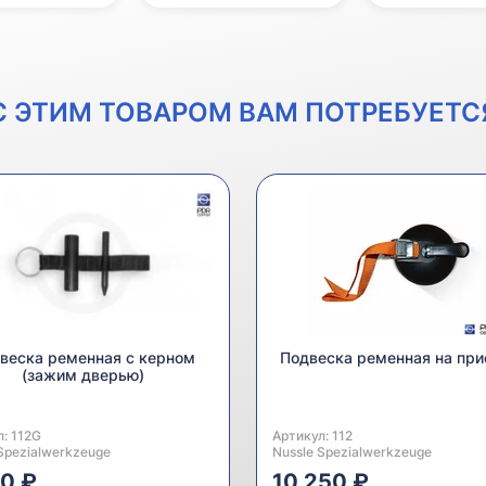
С ЭТИМ ТОВАРОМ ВАМ ПОТРЕБУЕТС
веска ременная с керном
Подвеска ременная на при
(зажим дверью)
л:
одитель:
112G
Артикул:
Производитель:
112
Spezialwerkzeuge
Nussle Spezialwerkzeuge
20 ₽
10 250 ₽