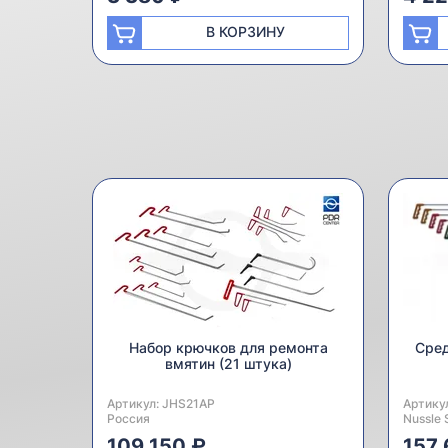
В КОРЗИНУ
Набор крючков для ремонта
Сред
вмятин (21 штука)
Артикул:
Производитель:
JHS21AP
Артику
Произв
Россия
Nussle 
109 150 ₽
157 