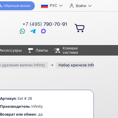
РУС
Войти
Обратный звонок
+7 (495)
790-70-91
Клеевая
Аксессуары
Лампы
система
удаления вмятин Infinity
Набор крючков Infinity (26 пред
Артикул:
Set # 28
Производитель:
Infinity
Возврат или обмен:
да