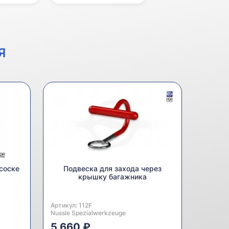
Я
соске
Подвеска для захода через
крышку багажника
Артикул:
Производитель:
112F
Nussle Spezialwerkzeuge
5 660 ₽