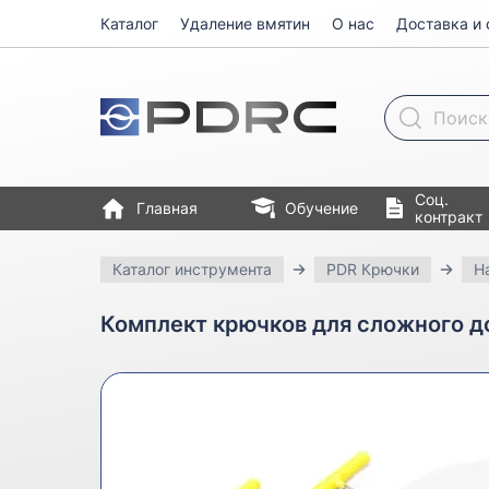
Каталог
Удаление вмятин
О нас
Доставка и 
Поиск товара
Соц.
Главная
Обучение
контракт
Каталог инструмента
PDR Крючки
Н
Комплект крючков для сложного д