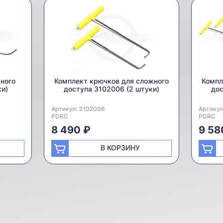
ного
Комплект крючков для сложного
Компл
ки)
доступа 3102006 (2 штуки)
дос
Артикул:
Производитель:
3102006
Артикул
Произво
PDRC
PDRC
8 490 ₽
9 58
В КОРЗИНУ