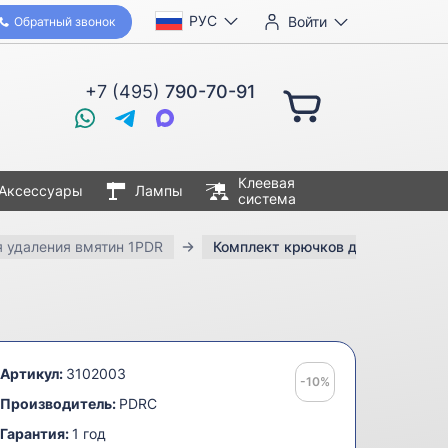
РУС
Войти
Обратный звонок
+7 (495)
790-70-91
Клеевая
Аксессуары
Лампы
система
 удаления вмятин 1PDR
Комплект крючков для сложного 
Артикул:
3102003
-10%
Производитель:
PDRC
Гарантия:
1 год