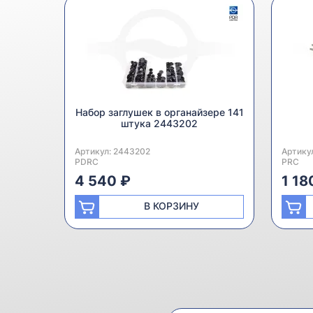
Набор заглушек в органайзере 141
штука 2443202
Артикул:
Производитель:
2443202
Артику
Произв
PDRC
PRC
4 540 ₽
1 18
В КОРЗИНУ