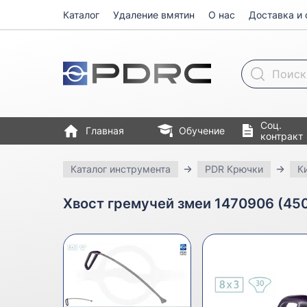
Каталог
Удаление вмятин
О нас
Доставка и 
Поиск товара
Соц.
Главная
Обучение
контракт
Каталог инструмента
PDR Крючки
К
Хвост гремучей змеи 1470906 (45