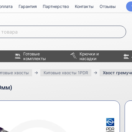
оплата
Гарантия
Партнерство
Контакты
Отзывы
Готовые
Крючки и
комплекты
насадки
итовые хвосты
Китовые хвосты 1PDR
Хвост гремуч
0мм)