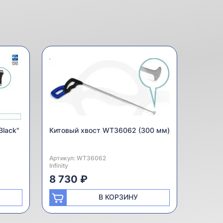
Black"
Китовый хвост WT36062 (300 мм)
Артикул:
Производитель:
WT36062
Infinity
8 730 ₽
В КОРЗИНУ