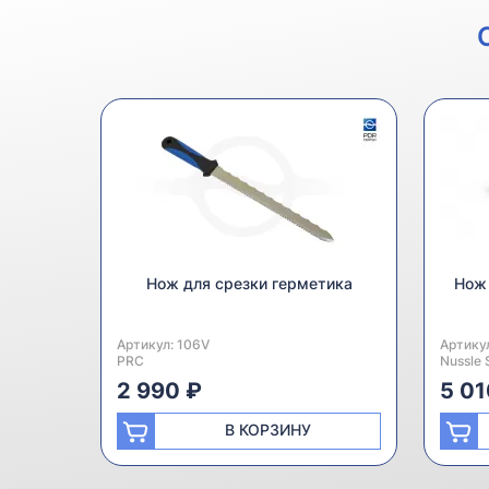
Нож для срезки герметика
Нож 
Артикул:
Производитель:
106V
Артику
Произв
PRC
Nussle 
2 990 ₽
5 01
В КОРЗИНУ