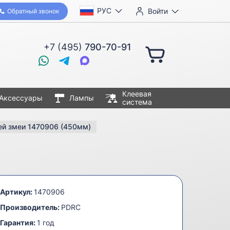
РУС
Войти
Обратный звонок
+7 (495)
790-70-91
Клеевая
Аксессуары
Лампы
система
ей змеи 1470906 (450мм)
Артикул:
1470906
Производитель:
PDRC
Гарантия:
1 год