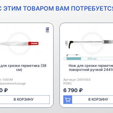
С ЭТИМ ТОВАРОМ ВАМ ПОТРЕБУЕТС
для срезки герметика (38
Нож для срезки гермети
см)
поворотной ручкой 2441
л:
одитель:
106VM
Артикул:
Производитель:
2441003
Spezialwerkzeuge
PDRC
0 ₽
6 790 ₽
В КОРЗИНУ
В КОРЗИНУ