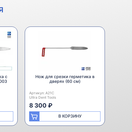
Я
ка с
Нож для срезки герметика в
003
дверях (60 см)
Артикул:
Производитель:
A21C
Ultra Dent Tools
8 300 ₽
В КОРЗИНУ