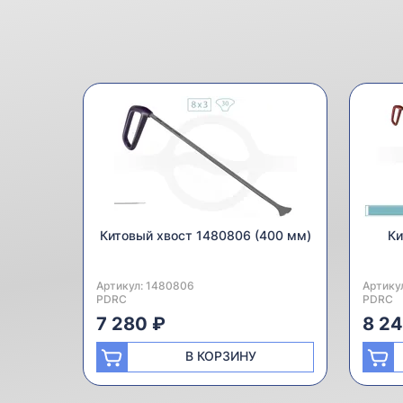
Китовый хвост 1480806 (400 мм)
Ки
Артикул:
Производитель:
1480806
Артику
Произв
PDRC
PDRC
7 280 ₽
8 2
В КОРЗИНУ