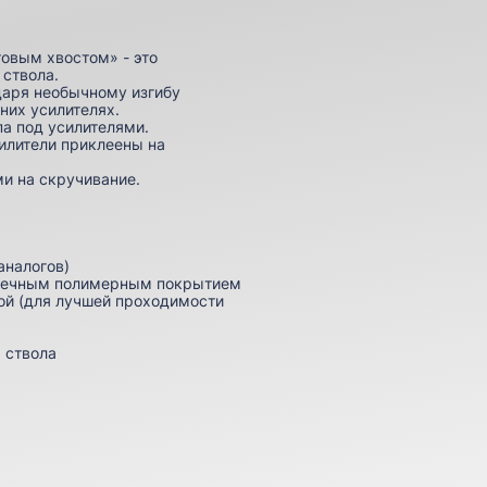
овым хвостом» - это
 ствола.
даря необычному изгибу
них усилителях.
па под усилителями.
силители приклеены на
и на скручивание.
аналогов)
овечным полимерным покрытием
ой (для лучшей проходимости
 ствола