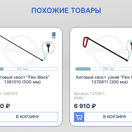
ПОХОЖИЕ ТОВАРЫ
товый хвост "Flex Black"
Китовый хвост узкий "Flex 
1381010 (500 мм)
1370611 (300 мм)
л:
одитель:
1381010
Артикул:
Производитель:
1370611
PDRC
40 ₽
6 910 ₽
В КОРЗИНУ
В КОРЗИНУ