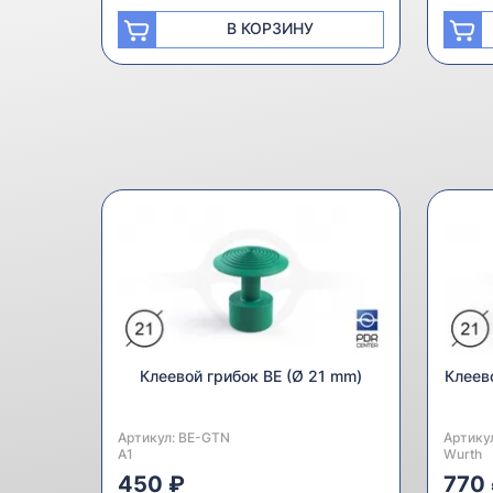
В КОРЗИНУ
Клеевой грибок BE (Ø 21 mm)
Клеев
Артикул:
Производитель:
BE-GTN
Артику
Произв
A1
Wurth
450 ₽
770