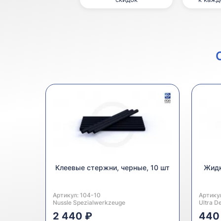
Клеевые стержни, черные, 10 шт
Жидк
Артикул:
Производитель:
104-10
Артику
Произв
Nussle Spezialwerkzeuge
Ultra D
2 440 ₽
440