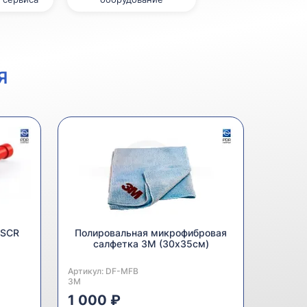
Я
 SCR
Полировальная микрофибровая
салфетка 3M (30х35см)
Артикул:
Производитель:
DF-MFB
3M
1 000 ₽