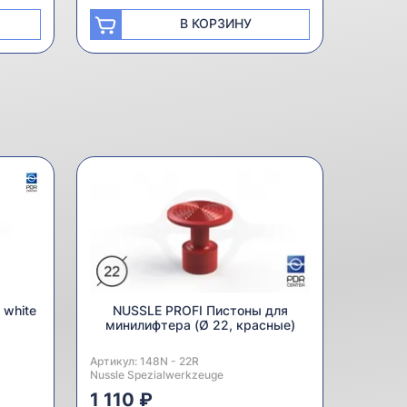
В КОРЗИНУ
 white
NUSSLE PROFI Пистоны для
минилифтера (Ø 22, красные)
Артикул:
Производитель:
148N - 22R
Nussle Spezialwerkzeuge
1 110 ₽