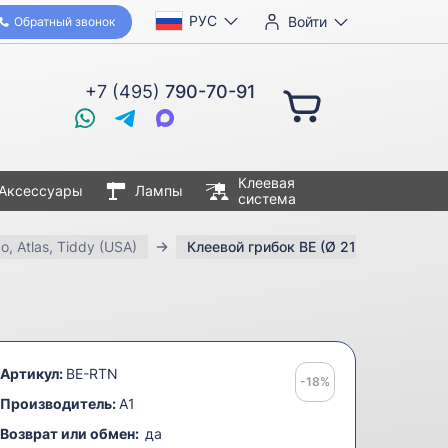
РУС
Войти
Обратный звонок
+7 (495)
790-70-91
Клеевая
Аксессуары
Лампы
система
o, Atlas, Tiddy (USA)
Клеевой грибок BE (Ø 21 mm)
Артикул:
BE-RTN
-18%
Производитель:
A1
Возврат или обмен:
да