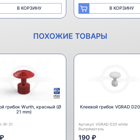
В КОРЗИНУ
В КОРЗИНУ
ПОХОЖИЕ ТОВАРЫ
ой грибок Wurth, красный (Ø
Клеевой грибок VGRAD D20
21 mm)
л:
одитель:
W-21
Артикул:
Производитель:
VGRAD D20 white
Выпрямитель
 ₽
190 ₽