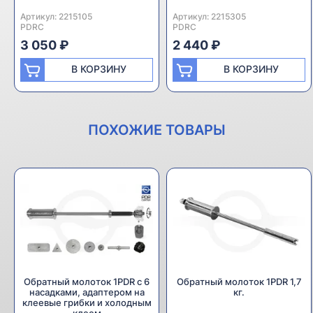
Артикул:
Производитель:
2215105
Артикул:
Производитель:
2215305
PDRC
PDRC
3 050 ₽
2 440 ₽
В КОРЗИНУ
В КОРЗИНУ
ПОХОЖИЕ ТОВАРЫ
Обратный молоток 1PDR с 6
Обратный молоток 1PDR 1,7
насадками, адаптером на
кг.
клеевые грибки и холодным
клеем