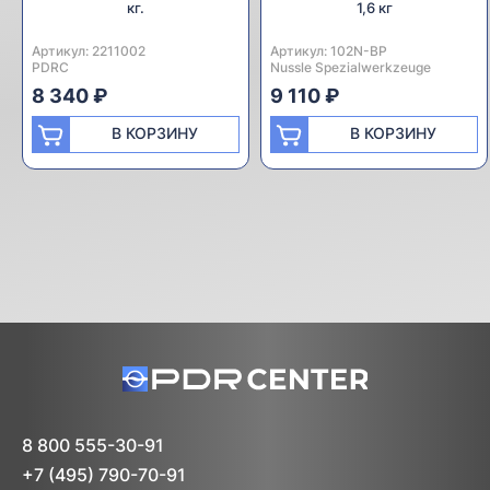
кг.
1,6 кг
Артикул:
Производитель:
2211002
Артикул:
Производитель:
102N-BP
PDRC
Nussle Spezialwerkzeuge
8 340 ₽
9 110 ₽
В КОРЗИНУ
В КОРЗИНУ
8 800 555-30-91
+7 (495) 790-70-91