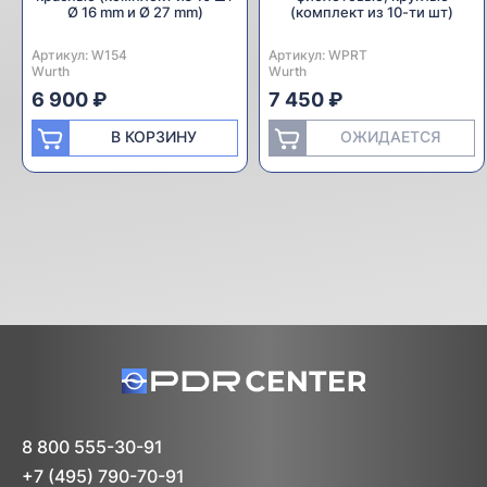
Ø 16 mm и Ø 27 mm)
(комплект из 10-ти шт)
Артикул:
Производитель:
W154
Артикул:
Производитель:
WPRT
Wurth
Wurth
6 900 ₽
7 450 ₽
В КОРЗИНУ
ОЖИДАЕТСЯ
8 800 555-30-91
+7 (495) 790-70-91