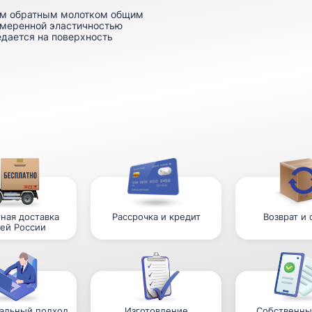
ким обратным молотком общим
 умеренной эластичностью
дается на поверхность
ная доставка
Рассрочка и кредит
Возврат и
сей России
альный подход
Изготовление
Собственны