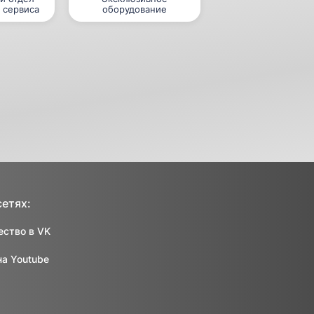
 сервиса
оборудование
сетях:
ство в VK
на Youtube