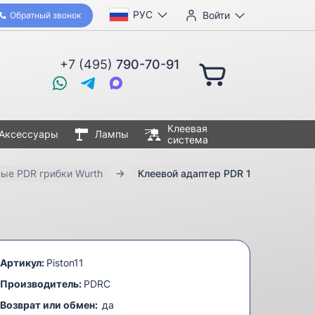
РУС
Войти
Обратный звонок
+7 (495)
790-70-91
Клеевая
Аксессуары
Лампы
система
ые PDR грибки Wurth
Клеевой адаптер PDR 11 мм
Артикул:
Piston11
Производитель:
PDRC
Возврат или обмен:
да