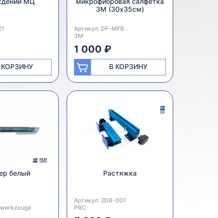
ждений MЦ
микрофибровая салфетка
3M (30х35см)
ь:
21
Артикул:
Производитель:
DF-MFB
3M
1 000 ₽
 КОРЗИНУ
В КОРЗИНУ
ер белый
Растяжка
ь:
Артикул:
Производитель:
2DB-001
lwerkzeuge
PRC