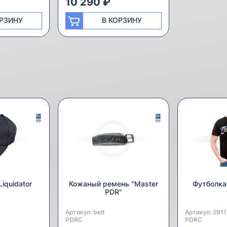
10 290 ₽
ОРЗИНУ
В КОРЗИНУ
iquidator
Кожаный ремень "Master
Футболка
PDR"
Артикул:
Производитель:
belt
Артикул:
Производител
2911
PDRC
PDRC