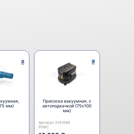
акуумная,
Присоска вакуумная, с
 75 мм)
автоподкачкой (75x100
мм)
Артикул:
Производитель:
2141066
PDRC