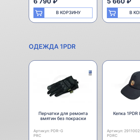
6 790 ₽
5 660 ₽
В КОРЗИНУ
В К
ОДЕЖДА 1PDR
Перчатки для ремонта
Кепка 1PDR L
вмятин без покраски
Артикул:
Производитель:
PDR-G
Артикул:
Производитель:
2911002
PRC
PDRC