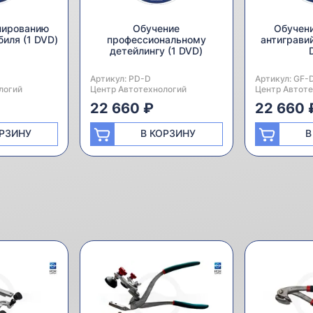
нированию
Обучение
Обучени
биля (1 DVD)
профессиональному
антигравий
детейлингу (1 DVD)
Артикул:
Производитель:
PD-D
Артикул:
Производител
GF-
логий
Центр Автотехнологий
Центр Автоте
22 660 ₽
22 660 
ОРЗИНУ
В КОРЗИНУ
В