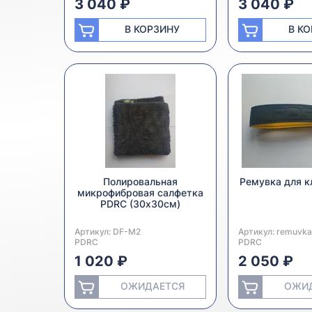
3 040 ₽
3 040 ₽
В КОРЗИНУ
В К
Полировальная
Ремувка для 
микрофибровая салфетка
PDRC (30х30см)
Артикул:
Производитель:
DF-M2
Артикул:
Производитель:
remuvk
PDRC
PDRC
1 020 ₽
2 050 ₽
ОЖИДАЕТСЯ
ОЖИ