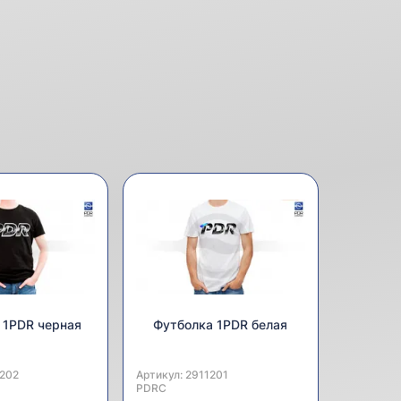
 1PDR черная
Футболка 1PDR белая
ь:
202
Артикул:
Производитель:
2911201
PDRC