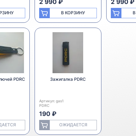
2 990 ₽
2 990 ₽
ОРЗИНУ
В КОРЗИНУ
В
ключей PDRC
Зажигалка PDRC
a
Артикул:
Производитель:
gas1
PDRC
190 ₽
ДАЕТСЯ
ОЖИДАЕТСЯ