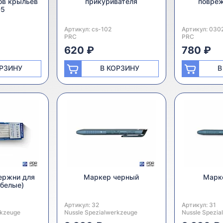
ов крыльев
прикуривателя
повре
05
Артикул:
Производитель:
cs-102
Артикул:
Производител
030
PRC
PRC
620 ₽
780 ₽
ОРЗИНУ
В КОРЗИНУ
В
ержни для
Маркер черный
Марк
(белые)
Артикул:
Производитель:
32
Артикул:
Производител
31
rkzeuge
Nussle Spezialwerkzeuge
Nussle Spezia