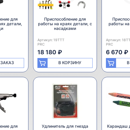
ение для
Приспособление для
Приспос
аях детали,
работы на краях детали, с
работы на
щи
насадками
Артикул:
Производитель:
19TTT
Артикул:
Производител
18T
PRC
PRC
18 180 ₽
6 670 ₽
ДЗАКАЗ
В КОРЗИНУ
В
ение для
Удлинитель для гнезда
Карандаш 