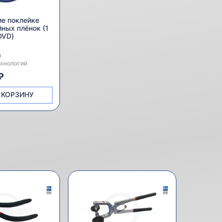
е поклейке
ных плёнок (1
DVD)
ь:
D
хнологий
₽
 КОРЗИНУ