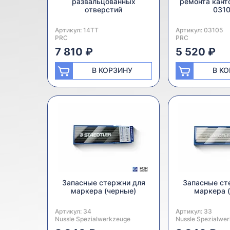
развальцованных
ремонта кант
отверстий
031
Артикул:
Производитель:
14TT
Артикул:
Производитель:
03105
PRC
PRC
7 810 ₽
5 520 ₽
В КОРЗИНУ
В К
Запасные стержни для
Запасные ст
маркера (черные)
маркера 
Артикул:
Производитель:
34
Артикул:
Производитель:
33
Nussle Spezialwerkzeuge
Nussle Spezialwe