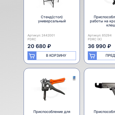
Стенд(стол)
Приспособл
универсальный
работы на кр
кле
Артикул:
Производитель:
2442001
Артикул:
Производитель:
85294
PDRC
PDRC (K)
20 680 ₽
36 990 ₽
В КОРЗИНУ
ПРЕ
Приспособление для
Приспособл