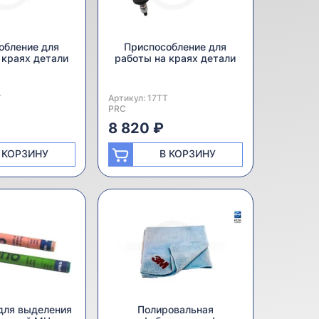
обление для
Приспособление для
 краях детали
работы на краях детали
ь:
T
Артикул:
Производитель:
17TT
PRC
8 820 ₽
 КОРЗИНУ
В КОРЗИНУ
для выделения
Полировальная