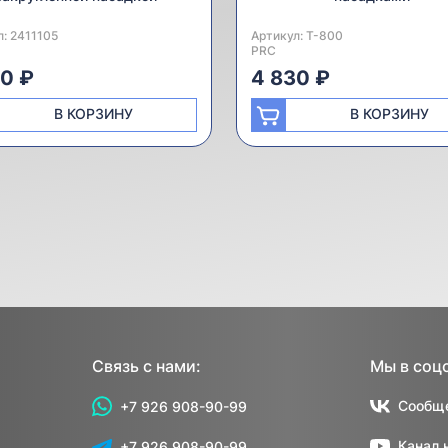
л:
одитель:
2411105
Артикул:
Производитель:
T-800
PRC
80 ₽
4 830 ₽
В КОРЗИНУ
В КОРЗИНУ
Связь с нами:
Мы в соц
Сообще
+7 926 908-90-99
Канал 
+7 926 908-90-99