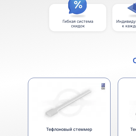
Гибкая система
Индивиду
скидок
к кажд
Тефлоновый стеммер
Те