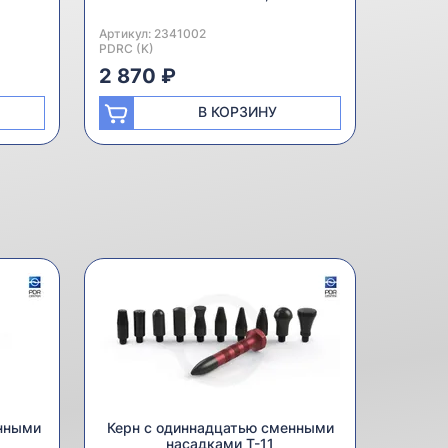
Артикул:
Производитель:
2341002
PDRC (K)
2 870 ₽
В КОРЗИНУ
енными
Керн с одиннадцатью сменными
насадками T-11