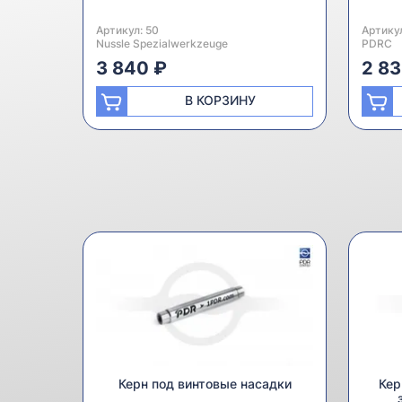
Артикул:
Производитель:
50
Артику
Произв
Nussle Spezialwerkzeuge
PDRC
3 840 ₽
2 83
В КОРЗИНУ
Керн под винтовые насадки
Кер