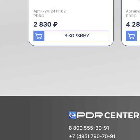
Артикул:
Производитель:
2411102
Артику
Произв
PDRC
PDRC
2 830 ₽
4 2
В КОРЗИНУ
8 800 555-30-91
+7 (495) 790-70-91