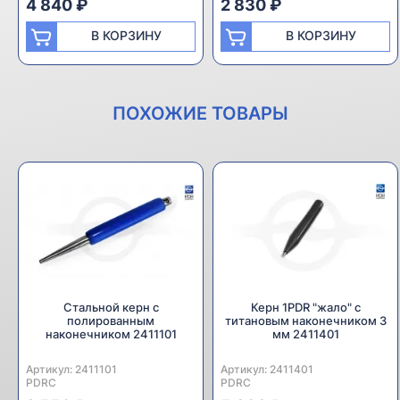
4 840 ₽
2 830 ₽
В КОРЗИНУ
В КОРЗИНУ
ПОХОЖИЕ ТОВАРЫ
Стальной керн с
Керн 1PDR "жало" с
полированным
титановым наконечником 3
наконечником 2411101
мм 2411401
Артикул:
Производитель:
2411101
Артикул:
Производитель:
2411401
PDRC
PDRC