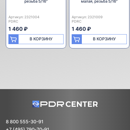
резьба 5/16"
малая, резьба 5/16"
Артикул:
Производитель:
2321004
Артикул:
Производитель:
2321009
PDRC
PDRC
1 460 ₽
1 460 ₽
В КОРЗИНУ
В КОРЗИНУ
8 800 555-30-91
+7 (495) 790-70-91