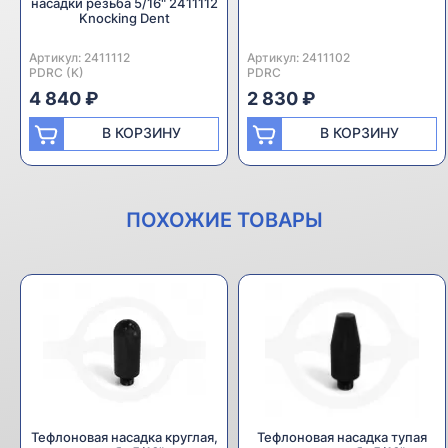
насадки резьба 5/16" 2411112
Knocking Dent
Артикул:
Производитель:
2411112
Артикул:
Производитель:
2411102
PDRC (K)
PDRC
4 840 ₽
2 830 ₽
В КОРЗИНУ
В КОРЗИНУ
ПОХОЖИЕ ТОВАРЫ
Тефлоновая насадка круглая,
Тефлоновая насадка тупая