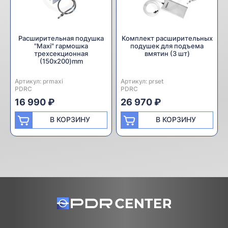
Расширительная подушка
Комплект расширительных
"Maxi" гармошка
подушек для подъема
трехсекционная
вмятин (3 шт)
(150x200)mm
Артикул:
Производитель:
prmaxi
Артикул:
Производитель:
prset
PDRC
PDRC
16 990 ₽
26 970 ₽
В КОРЗИНУ
В КОРЗИНУ