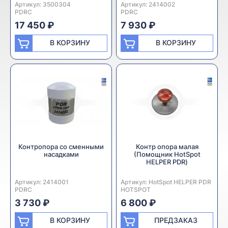
Артикул:
Производитель:
3500304
Артикул:
Производитель:
2414002
PDRC
PDRC
17 450 ₽
7 930 ₽
В КОРЗИНУ
В КОРЗИНУ
Контропора со сменными
Контр опора малая
насадками
(Помощник HotSpot
HELPER PDR)
Артикул:
Производитель:
2414001
Артикул:
Производитель:
HotSpot HELPER PDR
PDRC
HOTSPOT
3 730 ₽
6 800 ₽
В КОРЗИНУ
ПРЕДЗАКАЗ