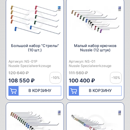
Большой набор "Стрелы"
Малый набор крючков
(10 шт.)
Nussle (12 штук)
Артикул:
Производитель:
NS-01P
Артикул:
Производитель:
NS-01
Nussle Spezialwerkzeuge
Nussle Spezialwerkzeuge
120 640 ₽
111 560 ₽
-10%
-10%
108 550 ₽
100 400 ₽
В КОРЗИНУ
В КОРЗИНУ