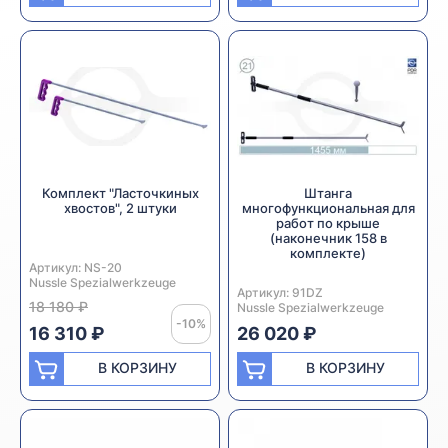
Комплект "Ласточкиных
Штанга
хвостов", 2 штуки
многофункциональная для
работ по крыше
(наконечник 158 в
комплекте)
Артикул:
Производитель:
NS-20
Nussle Spezialwerkzeuge
Артикул:
Производитель:
91DZ
18 180 ₽
Nussle Spezialwerkzeuge
-10%
16 310 ₽
26 020 ₽
В КОРЗИНУ
В КОРЗИНУ