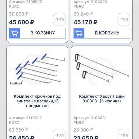
Артикул:
Производитель:
3105020
Артикул:
Производитель:
3104029
PDRC
PDRC
50 690 ₽
50 240 ₽
-10%
-10%
45 600 ₽
45 170 ₽
В КОРЗИНУ
В КОРЗИНУ
Комплект крючков под
Комплект Хвост Лайки
винтовые насадки,13
3103031 (3 крючка)
предметов
Артикул:
Производитель:
3119022
Артикул:
Производитель:
3103031
PDRC
PDRC
62 750 ₽
26 300 ₽
-10%
-10%
56 450 ₽
23 650 ₽