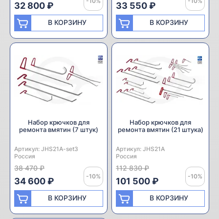
-10%
-10%
32 800 ₽
33 550 ₽
В КОРЗИНУ
В КОРЗИНУ
Набор крючков для
Набор крючков для
ремонта вмятин (7 штук)
ремонта вмятин (21 штука)
Артикул:
Производитель:
JHS21A-set3
Артикул:
Производитель:
JHS21A
Россия
Россия
38 470 ₽
112 830 ₽
-10%
-10%
34 600 ₽
101 500 ₽
В КОРЗИНУ
В КОРЗИНУ