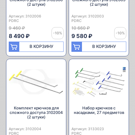
(2 штуки)
(2 штуки)
Артикул:
Производитель:
3102006
Артикул:
Производитель:
3102003
PDRC
PDRC
9 460 ₽
10 660 ₽
-10%
-10%
8 490 ₽
9 580 ₽
В КОРЗИНУ
В КОРЗИНУ
Комплект крючков для
Набор крючков с
сложного доступа 3102004
насадками, 27 предметов
(2 штуки)
Артикул:
Производитель:
3102004
Артикул:
Производитель:
3133023
PDRC
PDRC