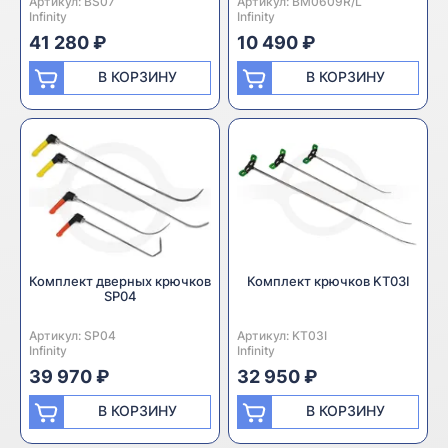
Артикул:
Производитель:
BS07
Артикул:
Производитель:
BM0609R/L
Infinity
Infinity
41 280 ₽
10 490 ₽
В КОРЗИНУ
В КОРЗИНУ
Комплект дверных крючков
Комплект крючков KT03I
SP04
Артикул:
Производитель:
SP04
Артикул:
Производитель:
KT03I
Infinity
Infinity
39 970 ₽
32 950 ₽
В КОРЗИНУ
В КОРЗИНУ