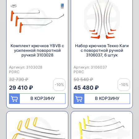
Комплект крючков YBVB с
Набор крючков Текко Каги
усиленной поворотной
с поворотной ручкой
ручкой 3103028
3106037, 6 штук
Артикул:
Производитель:
3103028
Артикул:
Производитель:
3106037
PDRC
PDRC
32 730 ₽
50 540 ₽
-10%
-10%
29 410 ₽
45 480 ₽
В КОРЗИНУ
В КОРЗИНУ