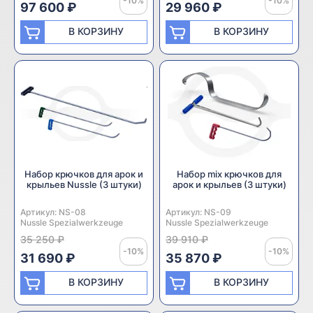
-10%
-10%
97 600 ₽
29 960 ₽
В КОРЗИНУ
В КОРЗИНУ
Набор крючков для арок и
Набор mix крючков для
крыльев Nussle (3 штуки)
арок и крыльев (3 штуки)
Артикул:
Производитель:
NS-08
Артикул:
Производитель:
NS-09
Nussle Spezialwerkzeuge
Nussle Spezialwerkzeuge
35 250 ₽
39 910 ₽
-10%
-10%
31 690 ₽
35 870 ₽
В КОРЗИНУ
В КОРЗИНУ