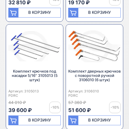
32 810 ₽
19 170 ₽
В КОРЗИНУ
В КОРЗИНУ
Комплект крючков под
Комплект дверных крючков
насадки 5/16'' 3105013 (5
с поворотной ручкой
штук)
3106010 (6 штук)
Артикул:
Производитель:
3105013
Артикул:
Производитель:
3106010
PDRC
PDRC
44 010 ₽
57 360 ₽
-10%
-10%
39 600 ₽
51 600 ₽
В КОРЗИНУ
В КОРЗИНУ