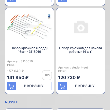
Набор крючков Фредди
Набор крючков для начала
16шт - 3116016
работы (14 шт)
Артикул:
Производитель:
3116016
PDRC
Артикул:
Производитель:
student-set
157 640 ₽
PDRC
-10%
141 850 ₽
120 730 ₽
В КОРЗИНУ
В КОРЗИНУ
NUSSLE