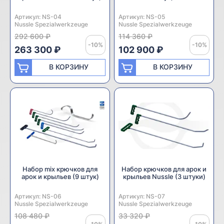
Артикул:
Производитель:
NS-04
Артикул:
Производитель:
NS-05
Nussle Spezialwerkzeuge
Nussle Spezialwerkzeuge
292 600 ₽
114 360 ₽
-10%
-10%
263 300 ₽
102 900 ₽
В КОРЗИНУ
В КОРЗИНУ
Набор mix крючков для
Набор крючков для арок и
арок и крыльев (9 штук)
крыльев Nussle (3 штуки)
Артикул:
Производитель:
NS-06
Артикул:
Производитель:
NS-07
Nussle Spezialwerkzeuge
Nussle Spezialwerkzeuge
108 480 ₽
33 320 ₽