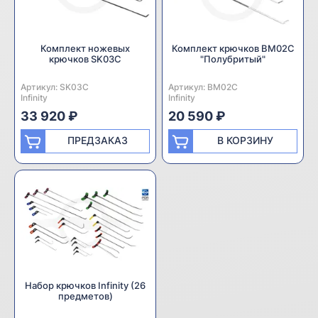
Комплект ножевых
Комплект крючков BM02C
крючков SK03C
"Полубритый"
Артикул:
Производитель:
SK03C
Артикул:
Производитель:
BM02C
Infinity
Infinity
33 920 ₽
20 590 ₽
ПРЕДЗАКАЗ
В КОРЗИНУ
Набор крючков Infinity (26
предметов)