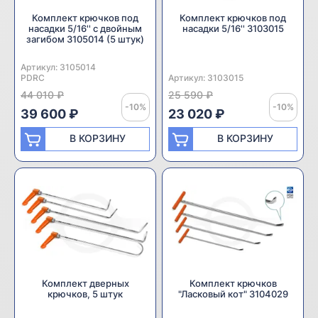
Комплект крючков под
Комплект крючков под
насадки 5/16'' с двойным
насадки 5/16'' 3103015
загибом 3105014 (5 штук)
Артикул:
Производитель:
3105014
PDRC
Артикул:
Производитель:
3103015
44 010 ₽
25 590 ₽
-10%
-10%
39 600 ₽
23 020 ₽
В КОРЗИНУ
В КОРЗИНУ
Комплект дверных
Комплект крючков
крючков, 5 штук
"Ласковый кот" 3104029