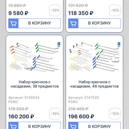
10 660 ₽
131 520 ₽
-10%
-10%
9 580 ₽
118 350 ₽
В КОРЗИНУ
В КОРЗИНУ
Набор крючков с
Набор крючков с
насадками, 38 предметов
насадками, 46 предметов
Артикул:
Производитель:
3139024
Артикул:
Производитель:
3147025
PDRC
PDRC
178 020 ₽
218 490 ₽
-10%
-10%
160 200 ₽
196 600 ₽
В КОРЗИНУ
В КОРЗИНУ