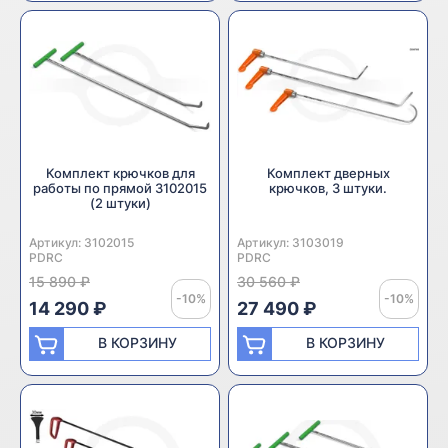
Комплект крючков для
Комплект дверных
работы по прямой 3102015
крючков, 3 штуки.
(2 штуки)
Артикул:
Производитель:
3102015
Артикул:
Производитель:
3103019
PDRC
PDRC
15 890 ₽
30 560 ₽
-10%
-10%
14 290 ₽
27 490 ₽
В КОРЗИНУ
В КОРЗИНУ