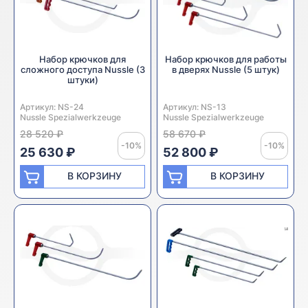
Набор крючков для
Набор крючков для работы
сложного доступа Nussle (3
в дверях Nussle (5 штук)
штуки)
Артикул:
Производитель:
NS-24
Артикул:
Производитель:
NS-13
Nussle Spezialwerkzeuge
Nussle Spezialwerkzeuge
28 520 ₽
58 670 ₽
-10%
-10%
25 630 ₽
52 800 ₽
В КОРЗИНУ
В КОРЗИНУ