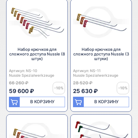
Набор крючков для
Набор крючков для
сложного доступа Nussle (8
сложного доступа Nussle (3
штук)
штуки)
Артикул:
Производитель:
NS-10
Артикул:
Производитель:
NS-11
Nussle Spezialwerkzeuge
Nussle Spezialwerkzeuge
66 260 ₽
28 520 ₽
-10%
-10%
59 600 ₽
25 630 ₽
В КОРЗИНУ
В КОРЗИНУ