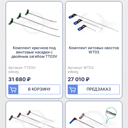
Комплект крючков под
Комплект китовых хвостов
винтовые насадки с
WT03
двойным загибом TT03V
Артикул:
Производитель:
TT03V
Артикул:
Производитель:
WT03
Infinity
Infinity
31 680 ₽
27 010 ₽
В КОРЗИНУ
ПРЕДЗАКАЗ