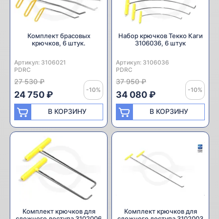
Комплект брасовых
Набор крючков Текко Каги
крючков, 6 штук.
3106036, 6 штук
Артикул:
Производитель:
3106021
Артикул:
Производитель:
3106036
PDRC
PDRC
27 530 ₽
37 950 ₽
-10%
-10%
24 750 ₽
34 080 ₽
В КОРЗИНУ
В КОРЗИНУ
Комплект крючков для
Комплект крючков для
сложного доступа 3102006
сложного доступа 3102003