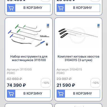
В КОРЗИНУ
В КОРЗИНУ
Набор инструмента для
Комплект китовых хвостов
жестянщиков 3115100
3104015 (3 штуки)
Артикул:
Производитель:
3115100
Артикул:
Производитель:
3104015
PDRC
PDRC
82 660 ₽
23 997 ₽
-10%
-10%
74 390 ₽
21 590 ₽
В КОРЗИНУ
В КОРЗИНУ