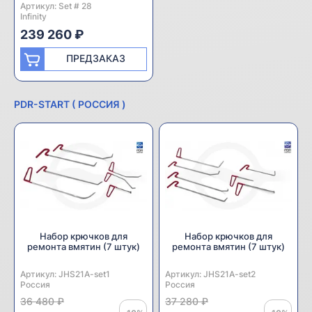
Артикул:
Производитель:
Set # 28
Infinity
239 260 ₽
ПРЕДЗАКАЗ
PDR-START ( РОССИЯ )
Набор крючков для
Набор крючков для
ремонта вмятин (7 штук)
ремонта вмятин (7 штук)
Артикул:
Производитель:
JHS21A-set1
Артикул:
Производитель:
JHS21A-set2
Россия
Россия
36 480 ₽
37 280 ₽