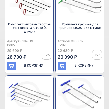
Комплект китовых хвостов
Комплект крючков для
"Flex Black" 3104019 (4
крыльев 3103012 (3 штуки)
штуки)
Артикул:
Производитель:
3104019
Артикул:
Производитель:
3103012
PDRC
PDRC
29 690 ₽
22 680 ₽
-10%
-10%
26 700 ₽
20 390 ₽
В КОРЗИНУ
В КОРЗИНУ