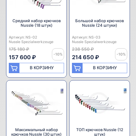
Средний набор крючков
Большой набор крючков
Nussle (18 штук)
Nussle (24 штуки)
Артикул:
Производитель:
NS-02
Артикул:
Производитель:
NS-03
Nussle Spezialwerkzeuge
Nussle Spezialwerkzeuge
175 180 ₽
238 550 ₽
-10%
-10%
157 600 ₽
214 650 ₽
В КОРЗИНУ
В КОРЗИНУ
Максимальный набор
ТОП крючков Nussle (12
крючков Nussle (30 штук)
штук)