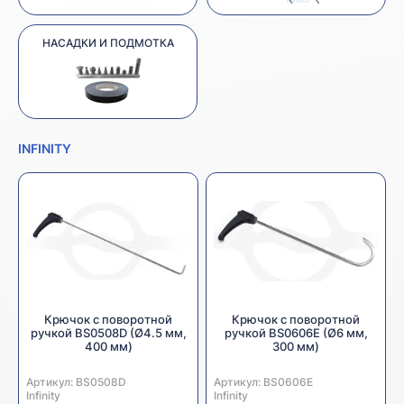
НАСАДКИ И ПОДМОТКА
INFINITY
Крючок с поворотной
Крючок с поворотной
ручкой BS0508D (Ø4.5 мм,
ручкой BS0606E (Ø6 мм,
400 мм)
300 мм)
Артикул:
Производитель:
BS0508D
Артикул:
Производитель:
BS0606E
Infinity
Infinity