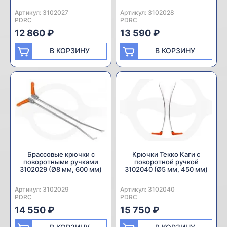
Артикул:
Производитель:
3102027
Артикул:
Производитель:
3102028
PDRC
PDRC
12 860 ₽
13 590 ₽
В КОРЗИНУ
В КОРЗИНУ
Брассовые крючки с
Крючки Текко Каги с
поворотными ручками
поворотной ручкой
3102029 (Ø8 мм, 600 мм)
3102040 (Ø5 мм, 450 мм)
Артикул:
Производитель:
3102029
Артикул:
Производитель:
3102040
PDRC
PDRC
14 550 ₽
15 750 ₽