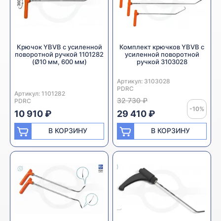
Крючок YBVB с усиленной
Комплект крючков YBVB с
поворотной ручкой 1101282
усиленной поворотной
(Ø10 мм, 600 мм)
ручкой 3103028
Артикул:
Производитель:
3103028
PDRC
Артикул:
Производитель:
1101282
32 730 ₽
PDRC
-10%
10 910 ₽
29 410 ₽
В КОРЗИНУ
В КОРЗИНУ