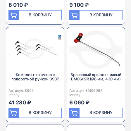
8 010 ₽
9 100 ₽
В КОРЗИНУ
В КОРЗИНУ
Комплект крючков с
Брассовый крючок правый
поворотной ручкой BS07
BM0609R (Ø6 мм, 430 мм)
Артикул:
Производитель:
BS07
Артикул:
Производитель:
BM0609R
Infinity
Infinity
41 280 ₽
6 060 ₽
В КОРЗИНУ
В КОРЗИНУ