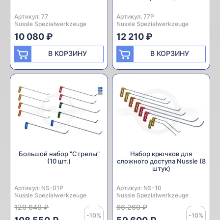
Артикул:
Производитель:
77
Артикул:
Производитель:
77P
Nussle Spezialwerkzeuge
Nussle Spezialwerkzeuge
10 080 ₽
12 210 ₽
В КОРЗИНУ
В КОРЗИНУ
Большой набор "Стрелы"
Набор крючков для
(10 шт.)
сложного доступа Nussle (8
штук)
Артикул:
Производитель:
NS-01P
Артикул:
Производитель:
NS-10
Nussle Spezialwerkzeuge
Nussle Spezialwerkzeuge
120 640 ₽
66 260 ₽
-10%
-10%