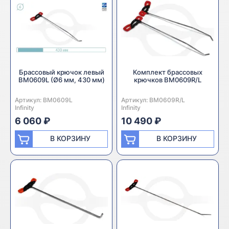
Брассовый крючок левый
Комплект брассовых
BM0609L (Ø6 мм, 430 мм)
крючков BM0609R/L
Артикул:
Производитель:
BM0609L
Артикул:
Производитель:
BM0609R/L
Infinity
Infinity
6 060 ₽
10 490 ₽
В КОРЗИНУ
В КОРЗИНУ