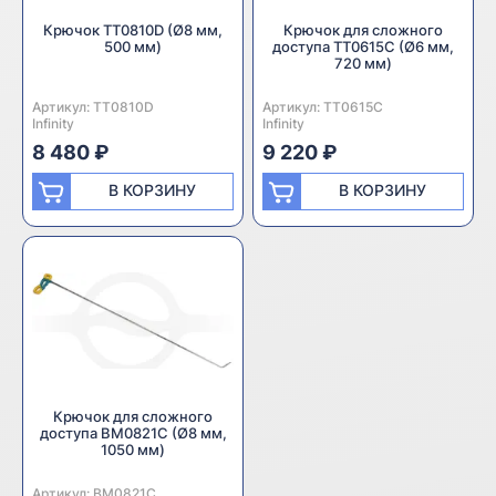
Крючок TT0810D (Ø8 мм,
Крючок для сложного
500 мм)
доступа TT0615C (Ø6 мм,
720 мм)
Артикул:
Производитель:
TT0810D
Артикул:
Производитель:
TT0615C
Infinity
Infinity
8 480 ₽
9 220 ₽
В КОРЗИНУ
В КОРЗИНУ
Крючок для сложного
доступа BM0821C (Ø8 мм,
1050 мм)
Артикул:
Производитель:
BM0821C