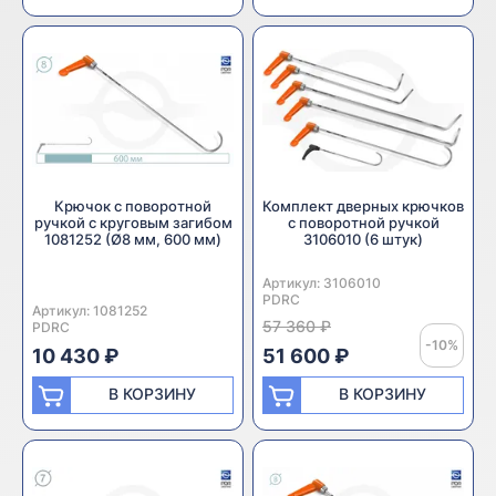
Крючок с поворотной
Комплект дверных крючков
ручкой с круговым загибом
с поворотной ручкой
1081252 (Ø8 мм, 600 мм)
3106010 (6 штук)
Артикул:
Производитель:
3106010
PDRC
Артикул:
Производитель:
1081252
57 360 ₽
PDRC
-10%
10 430 ₽
51 600 ₽
В КОРЗИНУ
В КОРЗИНУ