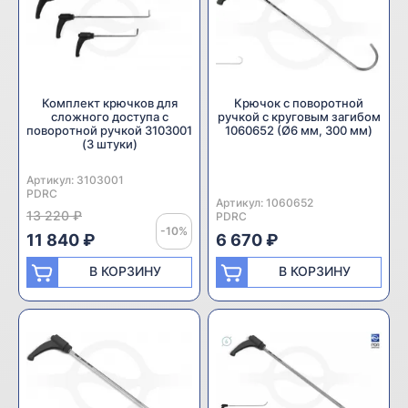
Комплект крючков для
Крючок с поворотной
сложного доступа с
ручкой с круговым загибом
поворотной ручкой 3103001
1060652 (Ø6 мм, 300 мм)
(3 штуки)
Артикул:
Производитель:
3103001
PDRC
Артикул:
Производитель:
1060652
13 220 ₽
PDRC
-10%
11 840 ₽
6 670 ₽
В КОРЗИНУ
В КОРЗИНУ