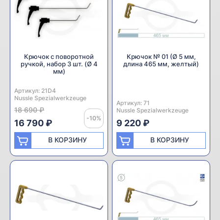
Крючок с поворотной
Крючок № 01 (Ø 5 мм,
ручкой, набор 3 шт. (Ø 4
длина 465 мм, желтый)
мм)
Артикул:
Производитель:
21D4
Nussle Spezialwerkzeuge
Артикул:
Производитель:
71
18 690 ₽
Nussle Spezialwerkzeuge
-10%
16 790 ₽
9 220 ₽
В КОРЗИНУ
В КОРЗИНУ