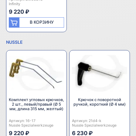
Infinity
9 220 ₽
В КОРЗИНУ
NUSSLE
Комплект угловых крючков,
Крючок с поворотной
2 шт., левый/правый (Ø 5
ручкой, короткий (Ø 4 мм)
мм, длина 315 мм, желтый)
Артикул:
Производитель:
16-17
Артикул:
Производитель:
21d4-k
Nussle Spezialwerkzeuge
Nussle Spezialwerkzeuge
9 220 ₽
6 230 ₽