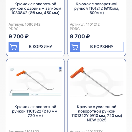
Крючок с поворотной
Крючок с поворотной
ручкой с двойным загибом
ручкой 1101212 (Ø10мм,
1080842 (Ø8 мм, 450 мм)
600мм)
Артикул:
Производитель:
1080842
Артикул:
Производитель:
1101212
PDRC
PDRC
9 700 ₽
9 700 ₽
В КОРЗИНУ
В КОРЗИНУ
Крючок с поворотной
Крючок с усиленной
ручкой 1101322 (Ø10 мм,
поворотной ручкой
720 мм)
1101322Y (Ø10 мм, 720 мм)
NEW 2025
Артикул:
Производитель:
1101322
Артикул:
Производитель:
1101322Y