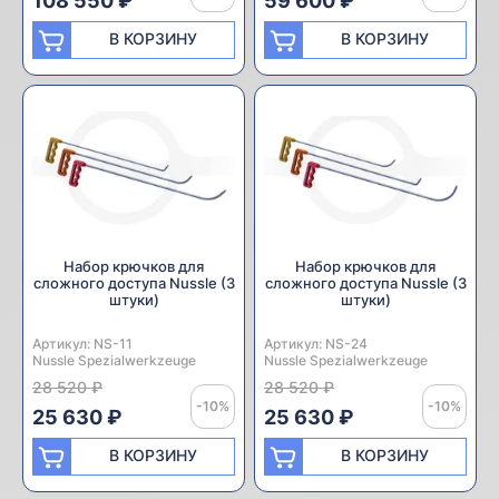
108 550 ₽
59 600 ₽
В КОРЗИНУ
В КОРЗИНУ
Набор крючков для
Набор крючков для
сложного доступа Nussle (3
сложного доступа Nussle (3
штуки)
штуки)
Артикул:
Производитель:
NS-11
Артикул:
Производитель:
NS-24
Nussle Spezialwerkzeuge
Nussle Spezialwerkzeuge
28 520 ₽
28 520 ₽
-10%
-10%
25 630 ₽
25 630 ₽
В КОРЗИНУ
В КОРЗИНУ